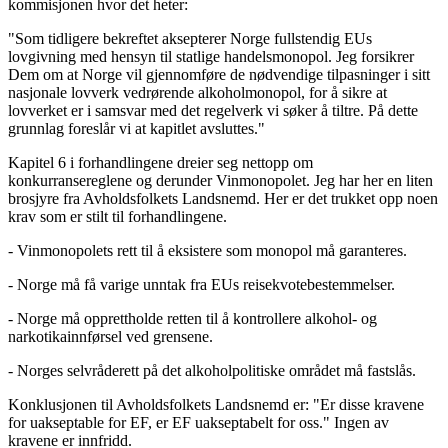
kommisjonen hvor det heter:
"Som tidligere bekreftet aksepterer Norge fullstendig EUs
lovgivning med hensyn til statlige handelsmonopol. Jeg forsikrer
Dem om at Norge vil gjennomføre de nødvendige tilpasninger i sitt
nasjonale lovverk vedrørende alkoholmonopol, for å sikre at
lovverket er i samsvar med det regelverk vi søker å tiltre. På dette
grunnlag foreslår vi at kapitlet avsluttes."
Kapitel 6 i forhandlingene dreier seg nettopp om
konkurransereglene og derunder Vinmonopolet. Jeg har her en liten
brosjyre fra Avholdsfolkets Landsnemd. Her er det trukket opp noen
krav som er stilt til forhandlingene.
- Vinmonopolets rett til å eksistere som monopol må garanteres.
- Norge må få varige unntak fra EUs reisekvotebestemmelser.
- Norge må opprettholde retten til å kontrollere alkohol- og
narkotikainnførsel ved grensene.
- Norges selvråderett på det alkoholpolitiske området må fastslås.
Konklusjonen til Avholdsfolkets Landsnemd er: "Er disse kravene
for uakseptable for EF, er EF uakseptabelt for oss." Ingen av
kravene er innfridd.