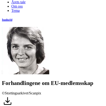
Årets tale
Om oss
Tema
Innhold
Forhandlingene om EU-medlemsskap
©Stortingsarkivet/Scanpix