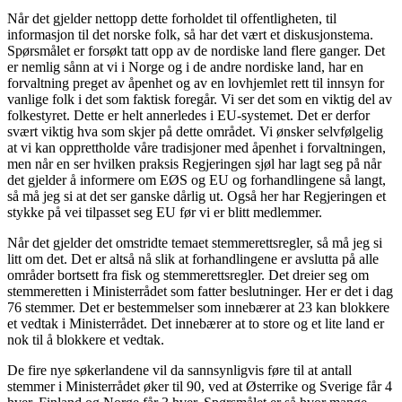
Når det gjelder nettopp dette forholdet til offentligheten, til
informasjon til det norske folk, så har det vært et diskusjonstema.
Spørsmålet er forsøkt tatt opp av de nordiske land flere ganger. Det
er nemlig sånn at vi i Norge og i de andre nordiske land, har en
forvaltning preget av åpenhet og av en lovhjemlet rett til innsyn for
vanlige folk i det som faktisk foregår. Vi ser det som en viktig del av
folkestyret. Dette er helt annerledes i EU-systemet. Det er derfor
svært viktig hva som skjer på dette området. Vi ønsker selvfølgelig
at vi kan opprettholde våre tradisjoner med åpenhet i forvaltningen,
men når en ser hvilken praksis Regjeringen sjøl har lagt seg på når
det gjelder å informere om EØS og EU og forhandlingene så langt,
så må jeg si at det ser ganske dårlig ut. Også her har Regjeringen et
stykke på vei tilpasset seg EU før vi er blitt medlemmer.
Når det gjelder det omstridte temaet stemmerettsregler, så må jeg si
litt om det. Det er altså nå slik at forhandlingene er avslutta på alle
områder bortsett fra fisk og stemmerettsregler. Det dreier seg om
stemmeretten i Ministerrådet som fatter beslutninger. Her er det i dag
76 stemmer. Det er bestemmelser som innebærer at 23 kan blokkere
et vedtak i Ministerrådet. Det innebærer at to store og et lite land er
nok til å blokkere et vedtak.
De fire nye søkerlandene vil da sannsynligvis føre til at antall
stemmer i Ministerrådet øker til 90, ved at Østerrike og Sverige får 4