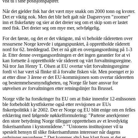
vist til i sine posisjonspapirer.
Når det gjelder fisk har det vært mye snakk om 2000 tonn og kvoter.
Det er viktig nok. Men det blir helt galt når Dagsrevyen "zoomer"
inn et fiskefartøy og sier at det dreier seg om et skip som er lastet
med fisk. Det dreier seg om mye mer, selvfølgelig.
For det første, og det er det viktigste, må vi beholde råderetten over
ressursene Norge krevde i utgangspunktet, å opprettholde råderett
nord for 62. breddegrad. Det er nå gitt en overgangsordning på 1-3
år. Etter denne overgangsordningen er det ingen garantier for at vi
kan fortsette å opprettholde vår råderett og vårt forvaltningsregime.
Nå tror Jan Henry T. Olsen at EU overtar vårt forvaltningsregime
fordi vi har vært så flinke til å forvalte fisken vår. Men poenget er jo
at etter disse 3 årene er det EU-kommisjonen som overtar råderetten
og bestemmelsesmyndigheten, og Norge får bare ansvar for
utøvelsen av forvaltningen etter retningslinjer fra Brussel.
Norge ville ha forsikringer fra EU om at fiske innenfor 12-milssonen
ble forbeholdt kystfiskerne også etter revisjonen av EUs
fiskeripolitikk i år 2002. Der er Norge og EU blitt enige om en felles
erklæring med følgende nøkkelformulering: "Partene anerkjenner
den store betydning Norge tillegger opprettelsen av et levedyktig
fiskerisamfunn i kystområdene." "Unionens institusjoner vil ta
spesielt hensyn til slike fiskerisamfunns interesser når dagens
ordninger revurderes." Det kommer altså her klart fram at det er