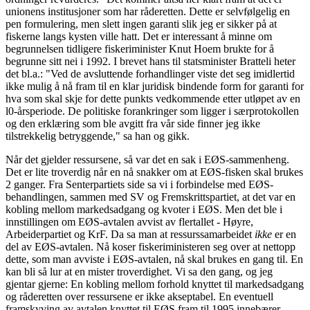
unionens institusjoner som har råderetten. Dette er selvfølgelig en
pen formulering, men slett ingen garanti slik jeg er sikker på at
fiskerne langs kysten ville hatt. Det er interessant å minne om
begrunnelsen tidligere fiskeriminister Knut Hoem brukte for å
begrunne sitt nei i 1992. I brevet hans til statsminister Bratteli heter
det bl.a.: "Ved de avsluttende forhandlinger viste det seg imidlertid
ikke mulig å nå fram til en klar juridisk bindende form for garanti for
hva som skal skje for dette punkts vedkommende etter utløpet av en
l0-årsperiode. De politiske forankringer som ligger i særprotokollen
og den erklæring som ble avgitt fra vår side finner jeg ikke
tilstrekkelig betryggende," sa han og gikk.
Når det gjelder ressursene, så var det en sak i EØS-sammenheng.
Det er lite troverdig når en nå snakker om at EØS-fisken skal brukes
2 ganger. Fra Senterpartiets side sa vi i forbindelse med EØS-
behandlingen, sammen med SV og Fremskrittspartiet, at det var en
kobling mellom markedsadgang og kvoter i EØS. Men det ble i
innstillingen om EØS-avtalen avvist av flertallet - Høyre,
Arbeiderpartiet og KrF. Da sa man at ressurssamarbeidet
ikke
er en
del av EØS-avtalen. Nå koser fiskeriministeren seg over at nettopp
dette, som man avviste i EØS-avtalen, nå skal brukes en gang til. En
kan bli så lur at en mister troverdighet. Vi sa den gang, og jeg
gjentar gjerne: En kobling mellom forhold knyttet til markedsadgang
og råderetten over ressursene er ikke akseptabel. En eventuell
framskyving av avtalen knyttet til EØS fram til 1995 innebærer