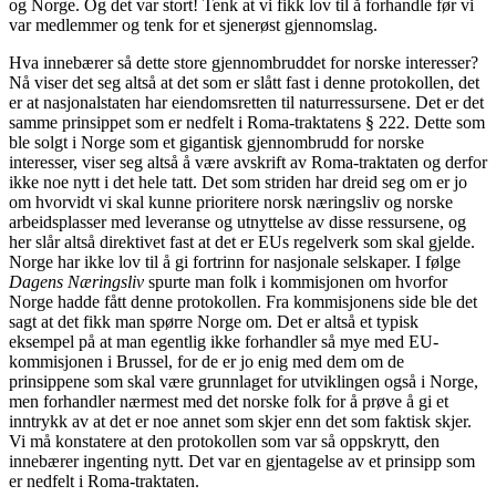
og Norge. Og det var stort! Tenk at vi fikk lov til å forhandle før vi
var medlemmer og tenk for et sjenerøst gjennomslag.
Hva innebærer så dette store gjennombruddet for norske interesser?
Nå viser det seg altså at det som er slått fast i denne protokollen, det
er at nasjonalstaten har eiendomsretten til naturressursene. Det er det
samme prinsippet som er nedfelt i Roma-traktatens § 222. Dette som
ble solgt i Norge som et gigantisk gjennombrudd for norske
interesser, viser seg altså å være avskrift av Roma-traktaten og derfor
ikke noe nytt i det hele tatt. Det som striden har dreid seg om er jo
om hvorvidt vi skal kunne prioritere norsk næringsliv og norske
arbeidsplasser med leveranse og utnyttelse av disse ressursene, og
her slår altså direktivet fast at det er EUs regelverk som skal gjelde.
Norge har ikke lov til å gi fortrinn for nasjonale selskaper. I følge
Dagens Næringsliv
spurte man folk i kommisjonen om hvorfor
Norge hadde fått denne protokollen. Fra kommisjonens side ble det
sagt at det fikk man spørre Norge om. Det er altså et typisk
eksempel på at man egentlig ikke forhandler så mye med EU-
kommisjonen i Brussel, for de er jo enig med dem om de
prinsippene som skal være grunnlaget for utviklingen også i Norge,
men forhandler nærmest med det norske folk for å prøve å gi et
inntrykk av at det er noe annet som skjer enn det som faktisk skjer.
Vi må konstatere at den protokollen som var så oppskrytt, den
innebærer ingenting nytt. Det var en gjentagelse av et prinsipp som
er nedfelt i Roma-traktaten.