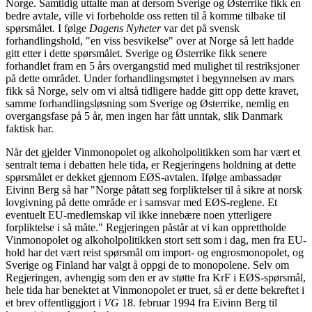
Norge. Samtidig uttalte man at dersom Sverige og Østerrike fikk en
bedre avtale, ville vi forbeholde oss retten til å komme tilbake til
spørsmålet. I følge
Dagens Nyheter
var det på svensk
forhandlingshold, "en viss besvikelse" over at Norge så lett hadde
gitt etter i dette spørsmålet. Sverige og Østerrike fikk senere
forhandlet fram en 5 års overgangstid med mulighet til restriksjoner
på dette området. Under forhandlingsmøtet i begynnelsen av mars
fikk så Norge, selv om vi altså tidligere hadde gitt opp dette kravet,
samme forhandlingsløsning som Sverige og Østerrike, nemlig en
overgangsfase på 5 år, men ingen har fått unntak, slik Danmark
faktisk har.
Når det gjelder Vinmonopolet og alkoholpolitikken som har vært et
sentralt tema i debatten hele tida, er Regjeringens holdning at dette
spørsmålet er dekket gjennom EØS-avtalen. Ifølge ambassadør
Eivinn Berg så har "Norge påtatt seg forpliktelser til å sikre at norsk
lovgivning på dette område er i samsvar med EØS-reglene. Et
eventuelt EU-medlemskap vil ikke innebære noen ytterligere
forpliktelse i så måte." Regjeringen påstår at vi kan opprettholde
Vinmonopolet og alkoholpolitikken stort sett som i dag, men fra EU-
hold har det vært reist spørsmål om import- og engrosmonopolet, og
Sverige og Finland har valgt å oppgi de to monopolene. Selv om
Regjeringen, avhengig som den er av støtte fra KrF i EØS-spørsmål,
hele tida har benektet at Vinmonopolet er truet, så er dette bekreftet i
et brev offentliggjort i
VG
18. februar 1994 fra Eivinn Berg til