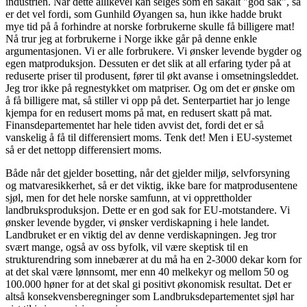
industrien. Når dette allikevel kan selges som en såkalt "god sak", så
er det vel fordi, som Gunhild Øyangen sa, hun ikke hadde brukt
mye tid på å forhindre at norske forbrukerne skulle få billigere mat!
Nå trur jeg at forbrukerne i Norge ikke går på denne enkle
argumentasjonen. Vi er alle forbrukere. Vi ønsker levende bygder og
egen matproduksjon. Dessuten er det slik at all erfaring tyder på at
reduserte priser til produsent, fører til økt avanse i omsetningsleddet.
Jeg tror ikke på regnestykket om matpriser. Og om det er ønske om
å få billigere mat, så stiller vi opp på det. Senterpartiet har jo lenge
kjempa for en redusert moms på mat, en redusert skatt på mat.
Finansdepartementet har hele tiden avvist det, fordi det er så
vanskelig å få til differensiert moms. Tenk det! Men i EU-systemet
så er det nettopp differensiert moms.
Både når det gjelder bosetting, når det gjelder miljø, selvforsyning
og matvaresikkerhet, så er det viktig, ikke bare for matprodusentene
sjøl, men for det hele norske samfunn, at vi opprettholder
landbruksproduksjon. Dette er en god sak for EU-motstandere. Vi
ønsker levende bygder, vi ønsker verdiskapning i hele landet.
Landbruket er en viktig del av denne verdiskapningen. Jeg tror
svært mange, også av oss byfolk, vil være skeptisk til en
strukturendring som innebærer at du må ha en 2-3000 dekar korn for
at det skal være lønnsomt, mer enn 40 melkekyr og mellom 50 og
100.000 høner for at det skal gi positivt økonomisk resultat. Det er
altså konsekvensberegninger som Landbruksdepartementet sjøl har