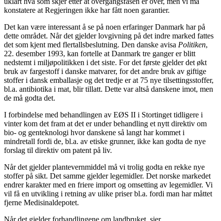
uklart hva som skjer etter at overgangsfasen er over, men vi må
konstatere at Regjeringen ikke har fått noen garantier.
Det kan være interessant å se på noen erfaringer Danmark har på
dette området. Når det gjelder lovgivning på det indre marked fattes
det som kjent med flertallsbeslutning. Den danske avisa
Politiken
,
22. desember 1993, kan fortelle at Danmark tre ganger er blitt
nedstemt i miljøpolitikken i det siste. For det første gjelder det økt
bruk av fargestoff i danske matvarer, for det andre bruk av giftige
stoffer i dansk emballasje og det tredje er at 75 nye tilsettingsstoffer,
bl.a. antibiotika i mat, blir tillatt. Dette var altså danskene imot, men
de må godta det.
I forbindelse med behandlingen av EØS II i Stortinget tidligere i
vinter kom det fram at det er under behandling et nytt direktiv om
bio- og genteknologi hvor danskene så langt har kommet i
mindretall fordi de, bl.a. av etiske grunner, ikke kan godta de nye
forslag til direktiv om patent på liv.
Når det gjelder plantevernmiddel må vi trolig godta en rekke nye
stoffer på sikt. Det samme gjelder legemidler. Det norske markedet
endrer karakter med en friere import og omsetting av legemidler. Vi
vil få en utvikling i retning av ulike priser bl.a. fordi man har måttet
fjerne Medisinaldepotet.
Når det gjelder forhandlingene om landbruket, sier