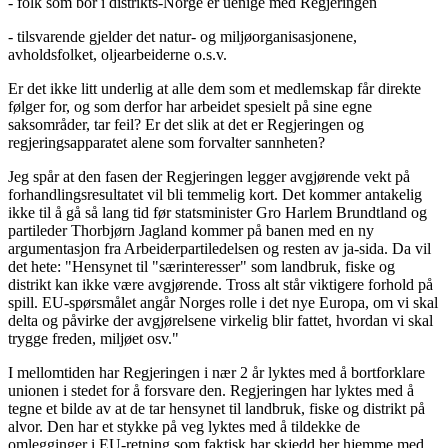
- folk som bor i distrikts-Norge er uenige med Regjeringen
- tilsvarende gjelder det natur- og miljøorganisasjonene,
avholdsfolket, oljearbeiderne o.s.v.
Er det ikke litt underlig at alle dem som et medlemskap får direkte
følger for, og som derfor har arbeidet spesielt på sine egne
saksområder, tar feil? Er det slik at det er Regjeringen og
regjeringsapparatet alene som forvalter sannheten?
Jeg spår at den fasen der Regjeringen legger avgjørende vekt på
forhandlingsresultatet vil bli temmelig kort. Det kommer antakelig
ikke til å gå så lang tid før statsminister Gro Harlem Brundtland og
partileder Thorbjørn Jagland kommer på banen med en ny
argumentasjon fra Arbeiderpartiledelsen og resten av ja-sida. Da vil
det hete: "Hensynet til "særinteresser" som landbruk, fiske og
distrikt kan ikke være avgjørende. Tross alt står viktigere forhold på
spill. EU-spørsmålet angår Norges rolle i det nye Europa, om vi skal
delta og påvirke der avgjørelsene virkelig blir fattet, hvordan vi skal
trygge freden, miljøet osv."
I mellomtiden har Regjeringen i nær 2 år lyktes med å bortforklare
unionen i stedet for å forsvare den. Regjeringen har lyktes med å
tegne et bilde av at de tar hensynet til landbruk, fiske og distrikt på
alvor. Den har et stykke på veg lyktes med å tildekke de
omlegginger i EU-retning som faktisk har skjedd her hjemme med