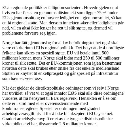
EUs regionale politikk er fattigdomsorientert. Hovedregelen er at
hvis en har f.eks. en gjennomsnittsinntekt som ligger 75 % under
EUs gjennomsnitt og en høyere ledighet enn gjennomsnittet, så kan
en få regional støtte. Men dersom inntekten øker eller ledigheten går
ned, vil en altså ikke lenger ha rett til slik støtte, og dermed vil
problemene forverre seg igjen.
Norge har fått gjennomslag for at lav befolkningstetthet også skal
være et kriterium i EUs regionalpolitikk. Det betyr at de 4 nordligste
fylkene kan sikres en spesiell støtte. EU vil betale inntil 500
millioner kroner, mens Norge skal bidra med 250 til 500 millioner
kroner til slik støtte. Det er EU-kommisjonen som igjen bestemmer
hvordan dette skal brukes etter ønske fra det enkelte medlemsland.
Støtten er knyttet til enkeltprosjekt og går spesielt på infrastruktur
som havner, veier osv.
Når det gjelder de distriktspolitiske ordninger som vi selv i Norge
har utviklet, så vet vi at også innafor EØS skal alle disse ordningene
vurderes ut fra hensynet til EUs regelverk. Hensikten er å se om
dette er i strid med eller overensstemmende med
konkurransereglene. Spesielt er ordningen med gradert
arbeidsgiveravgift utsatt for å ikke bli akseptert i EU-systemet.
Gradert arbeidsgiveravgift er et av de tyngste distriktspolitiske
virkemidlene vi har, tilsvarende 2.8 milliarder kroner.