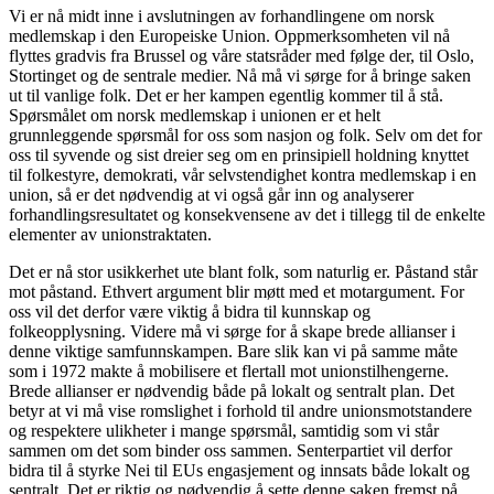
Vi er nå midt inne i avslutningen av forhandlingene om norsk
medlemskap i den Europeiske Union. Oppmerksomheten vil nå
flyttes gradvis fra Brussel og våre statsråder med følge der, til Oslo,
Stortinget og de sentrale medier. Nå må vi sørge for å bringe saken
ut til vanlige folk. Det er her kampen egentlig kommer til å stå.
Spørsmålet om norsk medlemskap i unionen er et helt
grunnleggende spørsmål for oss som nasjon og folk. Selv om det for
oss til syvende og sist dreier seg om en prinsipiell holdning knyttet
til folkestyre, demokrati, vår selvstendighet kontra medlemskap i en
union, så er det nødvendig at vi også går inn og analyserer
forhandlingsresultatet og konsekvensene av det i tillegg til de enkelte
elementer av unionstraktaten.
Det er nå stor usikkerhet ute blant folk, som naturlig er. Påstand står
mot påstand. Ethvert argument blir møtt med et motargument. For
oss vil det derfor være viktig å bidra til kunnskap og
folkeopplysning. Videre må vi sørge for å skape brede allianser i
denne viktige samfunnskampen. Bare slik kan vi på samme måte
som i 1972 makte å mobilisere et flertall mot unionstilhengerne.
Brede allianser er nødvendig både på lokalt og sentralt plan. Det
betyr at vi må vise romslighet i forhold til andre unionsmotstandere
og respektere ulikheter i mange spørsmål, samtidig som vi står
sammen om det som binder oss sammen. Senterpartiet vil derfor
bidra til å styrke Nei til EUs engasjement og innsats både lokalt og
sentralt. Det er riktig og nødvendig å sette denne saken fremst på