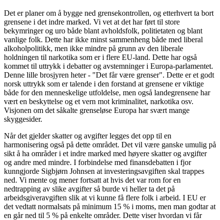
Det er planer om å bygge ned grensekontrollen, og etterhvert ta bort
grensene i det indre marked. Vi vet at det har ført til store
bekymringer og uro både blant avholdsfolk, politietaten og blant
vanlige folk. Dette har ikke minst sammenheng både med liberal
alkoholpolitikk, men ikke mindre på grunn av den liberale
holdningen til narkotika som er i flere EU-land. Dette har også
kommet til uttrykk i debatter og avstemninger i Europa-parlamentet.
Denne lille brosjyren heter - "Det får være grenser". Dette er et godt
norsk uttrykk som er talende i den forstand at grensene er viktige
både for den menneskelige utfoldelse, men også landegrensene har
vært en beskyttelse og et vern mot kriminalitet, narkotika osv.
Visjonen om det såkalte grenseløse Europa har svært mange
skyggesider.
Når det gjelder skatter og avgifter legges det opp til en
harmonisering også på dette området. Det vil være ganske umulig på
sikt å ha områder i et indre marked med høyere skatter og avgifter
og andre med mindre. I forbindelse med finansdebatten i fjor
kunngjorde Sigbjørn Johnsen at investeringsavgiften skal trappes
ned. Vi mente og mener fortsatt at hvis det var rom for en
nedtrapping av slike avgifter så burde vi heller ta det på
arbeidsgiveravgiften slik at vi kunne få flere folk i arbeid. I EU er
det vedtatt normalsats på minimum 15 % i moms, men man godtar at
en går ned til 5 % på enkelte områder. Dette viser hvordan vi får