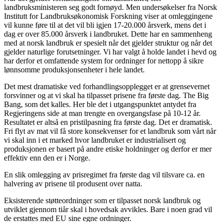
landbruksministeren seg godt fornøyd. Men undersøkelser fra Norsk
Institutt for Landbruksøkonomisk Forskning viser at omleggingene
vil kunne føre til at det vil bli igjen 17-20.000 årsverk, mens det i
dag er over 85.000 årsverk i landbruket. Dette har en sammenheng
med at norsk landbruk er spesielt når det gjelder struktur og når det
gjelder naturlige forutsetninger. Vi har valgt å holde landet i hevd og
har derfor et omfattende system for ordninger for nettopp å sikre
lønnsomme produksjonsenheter i hele landet.
Det mest dramatiske ved forhandlingsopplegget er at grensevernet
forsvinner og at vi skal ha tilpasset prisene fra første dag. The Big
Bang, som det kalles. Her ble det i utgangspunktet antydet fra
Regjeringens side at man trengte en overgangsfase på 10-12 år.
Resultatet er altså en pristilpasning fra første dag. Det er dramatisk.
Fri flyt av mat vil få store konsekvenser for et landbruk som vårt når
vi skal inn i et marked hvor landbruket er industrialisert og
produksjonen er basert på andre etiske holdninger og derfor er mer
effektiv enn den er i Norge.
En slik omlegging av prisregimet fra første dag vil tilsvare ca. en
halvering av prisene til produsent over natta.
Eksisterende støtteordninger som er tilpasset norsk landbruk og
utviklet gjennom tiår skal i hovedsak avvikles. Bare i noen grad vil
de erstattes med EU sine egne ordninger.