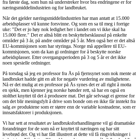
fra første dag, som hun nå understreker hvor bra endringene er for
næringsmiddelindustrien og for landbruket.
Når det gjelder næringsmiddelindustrien har man antatt at 15.000
arbeidsplasser vil kunne forsvinne. Og som en sa til meg i forrige
uke: "Det er jo høy nok ledighet her i landet om vi ikke skal ha
15.000 flere." Det er altså blitt en beskyttelsesklausul på enkelte
områder på 3 år, på andre områder på 5 år. Men også her er det altså
EU-kommisjonen som har styringa. Norge må appellere til EU-
kommisjonen, som da kan gi ordninger for å beskytte norske
arbeidsplasser. Etter overgangsperioden på 3 og 5 år er det ikke
noen spesielle ordninger.
På torsdag så jeg en professor fra Ås på fjernsynet som nok mente at
landbruket hadde gitt en alt for negativ vurdering av mulighetene.
Nå er det mulig at en professor på Ås synes det er all right å motta
en sjekk, men kjenner jeg norske bønder rett, så har en også en
stolthet knyttet til det å produsere mat. Det går selvsagt ei grense for
om det blir meningsfylt å drive som bonde om en ikke får inntekt fra
salg av produktene som er større enn de variable kostnadene, som er
innsatsfaktorer i produksjonen.
Vi har sett at resultatet av landbruksforhandlingene vil gi dramatiske
forandringer for de som nå er knyttet til næringen og har sitt
levebrød der. Og vi har fått illustrert at dette vil få ringvirkninger i