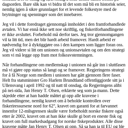
dagsorden. Bare slik kan vi bidra til det som må bli en historisk seier,
nemlig igjen å sikre grunnlaget for et levende folkestyre med de
brytninger og spenninger som det innebærer.
Jeg vil i dette foredraget gjennomgå innholdet i den framforhandlede
avtalen. Vi har ennå ikke sett noe skriftlig, og fiskeriforhandlingene
er ikke avsluttet. Forbehold må derfor taes. Jeg tror gjennomgangen
vil ta litt tid, men det blir hardt arbeid framover. Hardt arbeid er
nødvendig for å dyktiggjøre oss i den kampen som ligger foran oss.
Jeg vil videre si litt om unionen og unionsavtalen og om den strategi
som vi må legge opp fram mot folkeavstemningen.
Når forhandlingene om medlemskap i unionen nå går inn i sluttfasen
må vi gjøre opp status så langt og se framover. Regjeringens strategi
for å få Norge som medlem i unionen har gått gjennom flere faser.
Helt fra statsminister Gro Harlem Brundtland offentliggjorde sitt ja i
Ullensvang i april 1992 og til natt til onsdag, da Regjeringens alibi
på nei-sida, Jan Henry T. Olsen, erklærte seg som ja-mann. Dette
skjedde etter at han hadde måttet gi opp alle kravene i
forhandlingene, nemlig kravet om å beholde kontrollen over
fiskeriressursene nord for 62°, kravet om garanti for at farvannet
innenfor 12-milsgrensen skulle være forbeholdt norske fiskere også
etter år 2002, kravet om at han ikke skulle gi bort en eneste fisk og
kravet om full markedsadgang for norske fiskeprodukter. Alle disse
kravene måtte Jan Henry T. Olsen gi opp. Så sa han ja til EU og ble