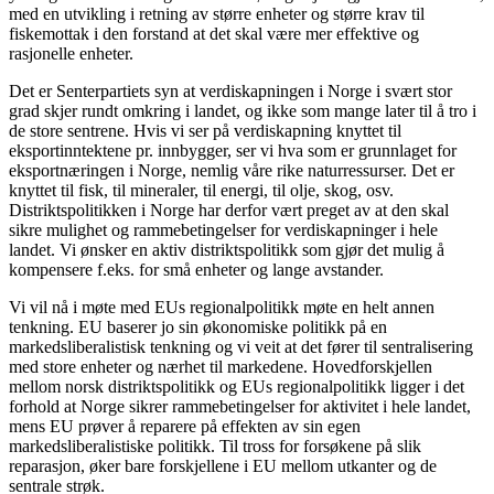
med en utvikling i retning av større enheter og større krav til
fiskemottak i den forstand at det skal være mer effektive og
rasjonelle enheter.
Det er Senterpartiets syn at verdiskapningen i Norge i svært stor
grad skjer rundt omkring i landet, og ikke som mange later til å tro i
de store sentrene. Hvis vi ser på verdiskapning knyttet til
eksportinntektene pr. innbygger, ser vi hva som er grunnlaget for
eksportnæringen i Norge, nemlig våre rike naturressurser. Det er
knyttet til fisk, til mineraler, til energi, til olje, skog, osv.
Distriktspolitikken i Norge har derfor vært preget av at den skal
sikre mulighet og rammebetingelser for verdiskapninger i hele
landet. Vi ønsker en aktiv distriktspolitikk som gjør det mulig å
kompensere f.eks. for små enheter og lange avstander.
Vi vil nå i møte med EUs regionalpolitikk møte en helt annen
tenkning. EU baserer jo sin økonomiske politikk på en
markedsliberalistisk tenkning og vi veit at det fører til sentralisering
med store enheter og nærhet til markedene. Hovedforskjellen
mellom norsk distriktspolitikk og EUs regionalpolitikk ligger i det
forhold at Norge sikrer rammebetingelser for aktivitet i hele landet,
mens EU prøver å reparere på effekten av sin egen
markedsliberalistiske politikk. Til tross for forsøkene på slik
reparasjon, øker bare forskjellene i EU mellom utkanter og de
sentrale strøk.