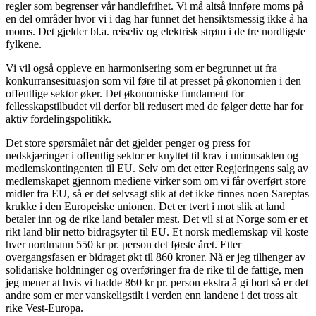
regler som begrenser vår handlefrihet. Vi må altså innføre moms på
en del områder hvor vi i dag har funnet det hensiktsmessig ikke å ha
moms. Det gjelder bl.a. reiseliv og elektrisk strøm i de tre nordligste
fylkene.
Vi vil også oppleve en harmonisering som er begrunnet ut fra
konkurransesituasjon som vil føre til at presset på økonomien i den
offentlige sektor øker. Det økonomiske fundament for
fellesskapstilbudet vil derfor bli redusert med de følger dette har for
aktiv fordelingspolitikk.
Det store spørsmålet når det gjelder penger og press for
nedskjæringer i offentlig sektor er knyttet til krav i unionsakten og
medlemskontingenten til EU. Selv om det etter Regjeringens salg av
medlemskapet gjennom mediene virker som om vi får overført store
midler fra EU, så er det selvsagt slik at det ikke finnes noen Sareptas
krukke i den Europeiske unionen. Det er tvert i mot slik at land
betaler inn og de rike land betaler mest. Det vil si at Norge som er et
rikt land blir netto bidragsyter til EU. Et norsk medlemskap vil koste
hver nordmann 550 kr pr. person det første året. Etter
overgangsfasen er bidraget økt til 860 kroner. Nå er jeg tilhenger av
solidariske holdninger og overføringer fra de rike til de fattige, men
jeg mener at hvis vi hadde 860 kr pr. person ekstra å gi bort så er det
andre som er mer vanskeligstilt i verden enn landene i det tross alt
rike Vest-Europa.