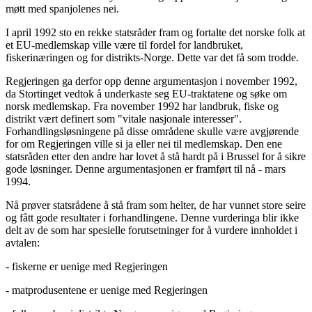
møtt med spanjolenes nei.
I april 1992 sto en rekke statsråder fram og fortalte det norske folk at
et EU-medlemskap ville være til fordel for landbruket,
fiskerinæringen og for distrikts-Norge. Dette var det få som trodde.
Regjeringen ga derfor opp denne argumentasjon i november 1992,
da Stortinget vedtok å underkaste seg EU-traktatene og søke om
norsk medlemskap. Fra november 1992 har landbruk, fiske og
distrikt vært definert som "vitale nasjonale interesser".
Forhandlingsløsningene på disse områdene skulle være avgjørende
for om Regjeringen ville si ja eller nei til medlemskap. Den ene
statsråden etter den andre har lovet å stå hardt på i Brussel for å sikre
gode løsninger. Denne argumentasjonen er framført til nå - mars
1994.
Nå prøver statsrådene å stå fram som helter, de har vunnet store seire
og fått gode resultater i forhandlingene. Denne vurderinga blir ikke
delt av de som har spesielle forutsetninger for å vurdere innholdet i
avtalen:
- fiskerne er uenige med Regjeringen
- matprodusentene er uenige med Regjeringen