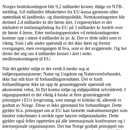
Norges bruttokontingent blir 9,2 milliarder kroner, ifølge en NTB-
melding. 6,8 milliarder tilbakeføres fra EU-kassa gjennom ulike
støttetiltak til landbruks- og distriktspolitikk. Nettokontingenten blir
dermed 2,4 milliarder kr det første året. I regnestykket er det
inkludert et innfasingsbidrag fra EU på 3 milliarder kr fordelt over
de første 4 årene. Etter innfasingsperioden vil nettokontingenten
komme opp i minst 4 milliarder kr pr. år. Det er dette tallet som er
viktig. Som i alle andre spørsmål er det ikke først og fremst
overgangen, men overgangen til hva, som er det avgjørende. Og her
dreier det seg om 4 milliarder kroner i året i netto
medlemskontingent til EU.
Når det gjelder miljø er det verdt å merke seg at
miljøorganisasjonene; Natur og Ungdom og Naturvernforbundet,
ikke har stilt krav til forhandlingsresultatet. Det er fordi
forhandlingene ikke tar opp de grunnleggende spørsmål om
økonomisk vekst, fri flyt kontra miljø og miljøpolitisk selvråderett. I
utgangspunktet er det viktig å huske at flere grunnleggende
prinsipper i EUs lovgivning, som mange er kritiske til, allerede er
godtatt av Norge. Disse er ikke gjenstand for forhandlinger. Dette
gjelder bl.a. prinsippet om at EU kan fastsette maksimumsregler som
hindrer enkeltstater å utvikle egne høyere miljøstandarder. Dette
gjelder også felles opptreden på alle internasjonale konferanser og i
internasjonale organisasjoner. Der har Norge godtatt prinsippet om