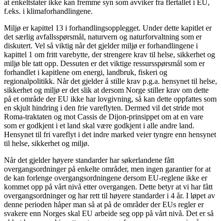
at enkeltstater ikke kan fremme syn som avviker fra flertallet i EU,
f.eks. i klimaforhandlingene.
Miljø er kapittel 13 i forhandlingsopplegget. Under dette kapitlet er
det særlig avfallsspørsmål, naturvern og naturforvaltning som er
diskutert. Vel så viktig når det gjelder miljø er forhandlingene i
kapittel 1 om fritt varebytte, der strengere krav til helse, sikkerhet og
miljø ble tatt opp. Dessuten er det viktige ressursspørsmål som er
forhandlet i kapitlene om energi, landbruk, fiskeri og
regionalpolitikk. Når det gjelder å stille krav p.g.a. hensynet til helse,
sikkerhet og miljø er det slik at dersom Norge stiller krav om dette
på et område der EU ikke har lovgivning, så kan dette oppfattes som
en skjult hindring i den frie vareflyten. Dermed vil det stride mot
Roma-traktaten og mot Cassis de Dijon-prinsippet om at en vare
som er godkjent i et land skal være godkjent i alle andre land.
Hensynet til fri vareflyt i det indre marked veier tyngre enn hensynet
til helse, sikkerhet og miljø.
Når det gjelder høyere standarder har søkerlandene fått
overgangsordninger på enkelte områder, men ingen garantier for at
de kan forlenge overgangsordningene dersom EU-reglene ikke er
kommet opp på vårt nivå etter overgangen. Dette betyr at vi har fått
overgangsordninger og har rett til høyere standarder i 4 år. I løpet av
denne perioden håper man så at på de områder der EUs regler er
svakere enn Norges skal EU arbeide seg opp på vårt nivå. Det er så