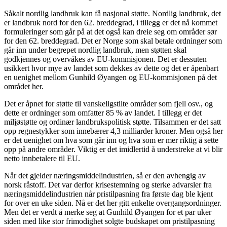
Såkalt nordlig landbruk kan få nasjonal støtte. Nordlig landbruk, det
er landbruk nord for den 62. breddegrad, i tillegg er det nå kommet
formuleringer som går på at det også kan dreie seg om områder sør
for den 62. breddegrad. Det er Norge som skal betale ordninger som
går inn under begrepet nordlig landbruk, men støtten skal
godkjennes og overvåkes av EU-kommisjonen. Det er dessuten
usikkert hvor mye av landet som dekkes av dette og det er åpenbart
en uenighet mellom Gunhild Øyangen og EU-kommisjonen på det
området her.
Det er åpnet for støtte til vanskeligstilte områder som fjell osv., og
dette er ordninger som omfatter 85 % av landet. I tillegg er det
miljøstøtte og ordinær landbrukspolitisk støtte. Tilsammen er det satt
opp regnestykker som innebærer 4,3 milliarder kroner. Men også her
er det uenighet om hva som går inn og hva som er mer riktig å sette
opp på andre områder. Viktig er det imidlertid å understreke at vi blir
netto innbetalere til EU.
Når det gjelder næringsmiddelindustrien, så er den avhengig av
norsk råstoff. Det var derfor krisestemning og sterke advarsler fra
næringsmiddelindustrien når pristilpasning fra første dag ble kjent
for over en uke siden. Nå er det her gitt enkelte overgangsordninger.
Men det er verdt å merke seg at Gunhild Øyangen for et par uker
siden med like stor frimodighet solgte budskapet om pristilpasning