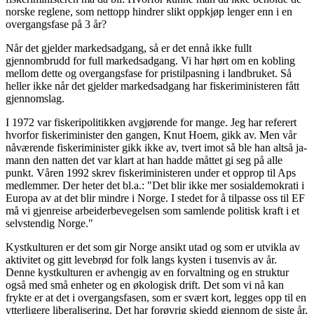
norske reglene, som nettopp hindrer slikt oppkjøp lenger enn i en
overgangsfase på 3 år?
Når det gjelder markedsadgang, så er det ennå ikke fullt
gjennombrudd for full markedsadgang. Vi har hørt om en kobling
mellom dette og overgangsfase for pristilpasning i landbruket. Så
heller ikke når det gjelder markedsadgang har fiskeriministeren fått
gjennomslag.
I 1972 var fiskeripolitikken avgjørende for mange. Jeg har referert
hvorfor fiskeriminister den gangen, Knut Hoem, gikk av. Men vår
nåværende fiskeriminister gikk ikke av, tvert imot så ble han altså ja-
mann den natten det var klart at han hadde måttet gi seg på alle
punkt. Våren 1992 skrev fiskeriministeren under et opprop til Aps
medlemmer. Der heter det bl.a.: "Det blir ikke mer sosialdemokrati i
Europa av at det blir mindre i Norge. I stedet for å tilpasse oss til EF
må vi gjenreise arbeiderbevegelsen som samlende politisk kraft i et
selvstendig Norge."
Kystkulturen er det som gir Norge ansikt utad og som er utvikla av
aktivitet og gitt levebrød for folk langs kysten i tusenvis av år.
Denne kystkulturen er avhengig av en forvaltning og en struktur
også med små enheter og en økologisk drift. Det som vi nå kan
frykte er at det i overgangsfasen, som er svært kort, legges opp til en
ytterligere liberalisering. Det har forøvrig skjedd gjennom de siste år,