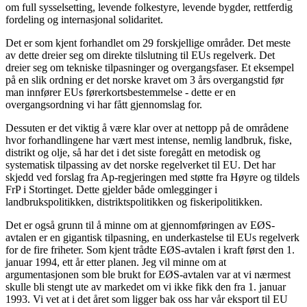
om full sysselsetting, levende folkestyre, levende bygder, rettferdig
fordeling og internasjonal solidaritet.
Det er som kjent forhandlet om 29 forskjellige områder. Det meste
av dette dreier seg om direkte tilslutning til EUs regelverk. Det
dreier seg om tekniske tilpasninger og overgangsfaser. Et eksempel
på en slik ordning er det norske kravet om 3 års overgangstid før
man innfører EUs førerkortsbestemmelse - dette er en
overgangsordning vi har fått gjennomslag for.
Dessuten er det viktig å være klar over at nettopp på de områdene
hvor forhandlingene har vært mest intense, nemlig landbruk, fiske,
distrikt og olje, så har det i det siste foregått en metodisk og
systematisk tilpassing av det norske regelverket til EU. Det har
skjedd ved forslag fra Ap-regjeringen med støtte fra Høyre og tildels
FrP i Stortinget. Dette gjelder både omlegginger i
landbrukspolitikken, distriktspolitikken og fiskeripolitikken.
Det er også grunn til å minne om at gjennomføringen av EØS-
avtalen er en gigantisk tilpasning, en underkastelse til EUs regelverk
for de fire friheter. Som kjent trådte EØS-avtalen i kraft først den 1.
januar 1994, ett år etter planen. Jeg vil minne om at
argumentasjonen som ble brukt for EØS-avtalen var at vi nærmest
skulle bli stengt ute av markedet om vi ikke fikk den fra 1. januar
1993. Vi vet at i det året som ligger bak oss har vår eksport til EU