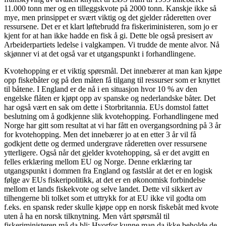
11.000 tonn mer og en tilleggskvote på 2000 tonn. Kanskje ikke så
mye, men prinsippet er svært viktig og det gjelder råderetten over
ressursene. Det er et klart løftebrudd fra fiskeriministeren, som jo er
kjent for at han ikke hadde en fisk å gi. Dette ble også presisert av
Arbeiderpartiets ledelse i valgkampen. Vi trudde de mente alvor. Nå
skjønner vi at det også var et utgangspunkt i forhandlingene.
Kvotehopping er et viktig spørsmål. Det innebærer at man kan kjøpe
opp fiskebåter og på den måten få tilgang til ressurser som er knyttet
til båtene. I England er de nå i en situasjon hvor 10 % av den
engelske flåten er kjøpt opp av spanske og nederlandske båter. Det
har også vært en sak om dette i Storbritannia. EUs domstol fattet
beslutning om å godkjenne slik kvotehopping. Forhandlingene med
Norge har gitt som resultat at vi har fått en overgangsordning på 3 år
for kvotehopping. Men det innebærer jo at en etter 3 år vil få
godkjent dette og dermed undergrave råderetten over ressursene
ytterligere. Også når det gjelder kvotehopping, så er det avgitt en
felles erklæring mellom EU og Norge. Denne erklæring tar
utgangspunkt i dommen fra England og fastslår at det er en logisk
følge av EUs fiskeripolitikk, at det er en økonomisk forbindelse
mellom et lands fiskekvote og selve landet. Dette vil sikkert av
tilhengerne bli tolket som et uttrykk for at EU ikke vil godta om
f.eks. en spansk reder skulle kjøpe opp en norsk fiskebåt med kvote
uten å ha en norsk tilknytning. Men vårt spørsmål til
fiskeriministeren må da bli: Hvorfor kunne man da ikke beholde de