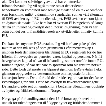
økt. Det kommer selvfølgelig av at vi har en utmerket
frihandelsavtale. Jeg vil også minne om at det er denne
handelsavtalen kombinert med tosidige avtaler på en rekke områder
som forskning, miljø, utdanning og standarder, som er vårt alternativ
til EØS-avtalen og til EU-medlemskapet. EØS-avtalen er som kjent
en dynamisk avtale. Ikke bare har vi overtatt EUs regelverk så langt
det nå er utviklet og overført det til norsk lovgivning, men vi har
også bundet oss til framtidige regelverk utviklet etter initiativ kun fra
EU.
Det kan sies mye om EØS-avtalen. Jeg vil her bare peke på det
faktum at den må sees på som grunnstein i vårt medlemskap i
unionen fordi den innebærer tilslutning til EUs regelverk for de fire
friheter, fri bevegelse av tjenester, varer, kapital og personer. Når fri
bevegelse av kapital nå var til behandling, som et område innen EU-
forhandlingene, så var det bare to spørsmål som ble reist fra norske
side. Dette fordi det meste var tilpasset gjennom EØS-avtalen f.eks.
gjennom oppgivelse av bestemmelsene om nasjonale fortrinn i
konsesjonslovene. De to forhold det dreide seg om var for det første
kvotehopping for fisk. Dette ble overført til fiskeriforhandlingene.
Det andre dreide seg om unntak for å begrense utlendingers oppkjøp
av hytter og fritidseiendommer i Norge.
Norge ga på forhandlingsmøtet den 17. februar opp kravet om
unntak for utlendingers rett til å kjøpe hytter og fritidseiendommer i