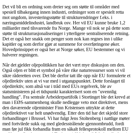
Det vil bli en ordning som dreier seg om støtte til områder med
spesiell tilbakegang innen industri, ordninger som er spesielt retta
mot ungdom, investeringsstøtte til strukturendringer f.eks. i
næringsmiddelindustri, landbruk osv. Her vil EU kunne bruke 1,2
milliarder med tilsvarende fra Norge. Mange vil nok se på dette som
støtte til strukturrasjonaliseringer i ytterligere sentraliserende retning.
Det er også her snakk om penger som nok kan regnes inn i ulike
kapitler og som derfor gjør at summene for overføringene øker.
Hovedprinsippet er også her at Norge søker, EU bestemmer og vi
halverer regningen.
Når det gjelder oljepolitikken har det vært mye diskusjon om den.
Også oljen er blitt et symbol på våre rike naturressurser som vi vil
sikre råderetten over. Det ble derfor tatt ille opp når EU formulerte et
oljedirektiv uten at vi var med i utgangspunktet. Dette forslaget til
oljedirektiv, som altså var i tråd med EUs regelverk, ble av
statsministeren på et tidspunkt karakterisert som en "uvennlig
handling". Fra sentrale Arbeiderpartifolk i Stortinget ble det krevd at
man i EØS-sammenheng skulle nedlegge veto mot direktivet, mens
den daværende oljeminister Finn Kristensen uttrykte at dette
oljedirektivet var helt unødvendig. Etter den tid har det skjedd store
forhandlinger i Brussel. Vi har fulgt Jens Stoltenberg i nattlige møter
med fortvilede sukk og med gledesstrålende gjennombrudd, fordi
man før jul fikk forhandla fram en såkalt fellesprotokoll mellom EU