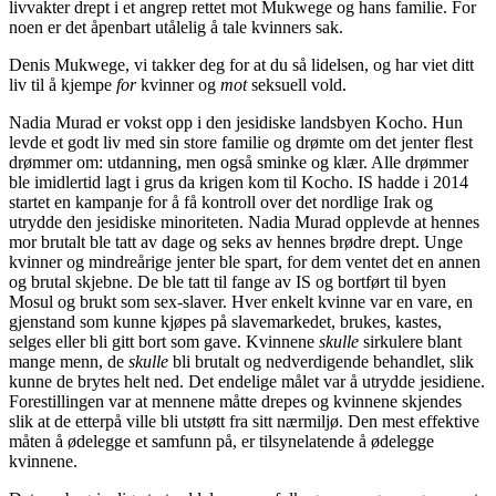
livvakter drept i et angrep rettet mot Mukwege og hans familie. For
noen er det åpenbart utålelig å tale kvinners sak.
Denis Mukwege, vi takker deg for at du så lidelsen, og har viet ditt
liv til å kjempe
for
kvinner og
mot
seksuell vold.
Nadia Murad er vokst opp i den jesidiske landsbyen Kocho. Hun
levde et godt liv med sin store familie og drømte om det jenter flest
drømmer om: utdanning, men også sminke og klær. Alle drømmer
ble imidlertid lagt i grus da krigen kom til Kocho. IS hadde i 2014
startet en kampanje for å få kontroll over det nordlige Irak og
utrydde den jesidiske minoriteten. Nadia Murad opplevde at hennes
mor brutalt ble tatt av dage og seks av hennes brødre drept. Unge
kvinner og mindreårige jenter ble spart, for dem ventet det en annen
og brutal skjebne. De ble tatt til fange av IS og bortført til byen
Mosul og brukt som sex-slaver. Hver enkelt kvinne var en vare, en
gjenstand som kunne kjøpes på slavemarkedet, brukes, kastes,
selges eller bli gitt bort som gave. Kvinnene
skulle
sirkulere blant
mange menn, de
skulle
bli brutalt og nedverdigende behandlet, slik
kunne de brytes helt ned. Det endelige målet var å utrydde jesidiene.
Forestillingen var at mennene måtte drepes og kvinnene skjendes
slik at de etterpå ville bli utstøtt fra sitt nærmiljø. Den mest effektive
måten å ødelegge et samfunn på, er tilsynelatende å ødelegge
kvinnene.