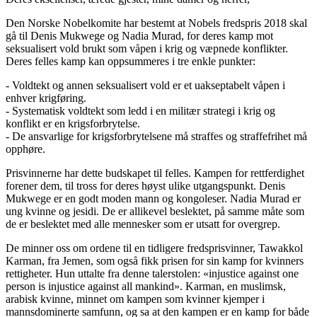
Den Norske Nobelkomite har bestemt at Nobels fredspris 2018 skal
gå til Denis Mukwege og Nadia Murad, for deres kamp mot
seksualisert vold brukt som våpen i krig og væpnede konflikter.
Deres felles kamp kan oppsummeres i tre enkle punkter:
- Voldtekt og annen seksualisert vold er et uakseptabelt våpen i
enhver krigføring.
- Systematisk voldtekt som ledd i en militær strategi i krig og
konflikt er en krigsforbrytelse.
- De ansvarlige for krigsforbrytelsene må straffes og straffefrihet må
opphøre.
Prisvinnerne har dette budskapet til felles. Kampen for rettferdighet
forener dem, til tross for deres høyst ulike utgangspunkt. Denis
Mukwege er en godt moden mann og kongoleser. Nadia Murad er
ung kvinne og jesidi. De er allikevel beslektet, på samme måte som
de er beslektet med alle mennesker som er utsatt for overgrep.
De minner oss om ordene til en tidligere fredsprisvinner, Tawakkol
Karman, fra Jemen, som også fikk prisen for sin kamp for kvinners
rettigheter. Hun uttalte fra denne talerstolen: «injustice against one
person is injustice against all mankind». Karman, en muslimsk,
arabisk kvinne, minnet om kampen som kvinner kjemper i
mannsdominerte samfunn, og sa at den kampen er en kamp for både