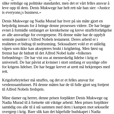
slike rettslige og politiske standarder, men det er vårt felles ansvar å
leve opp til dem. Denis Mukwege har helt rett når han sier: «Justice
is everyone¿s business.»
Denis Mukwege og Nadia Murad har hver på sin måte gjort en
betydelig innsats for å bringe denne prosessen videre. De har begge
evnet å formidle omfanget av krenkelsene og kreve straffeforfølgelse
av alle ansvarlige for overgrepene. På denne måte har de oppfylt
sentrale punkter i Alfred Nobels testament. Deres arbeid er i
realiteten et bidrag til nedrustning. Seksualisert vold er et utålelig
våpen som ikke kan aksepteres brukt i krigføring. Men først og
fremst har de bidratt til det Alfred Nobel kalte «folkenes
forbrødring»: De har vist oss at menneskelig lidelse i krig er
universell. De har påvist at kvinner i stort omfang er usynlige ofre
for krigens lidelser. De har begge krevet at urett må bekjempes med
rett.
Krigsforbrytelser må straffes, og det er et felles ansvar for
verdenssamfunnet. På denne måten har de til fulle gjort seg fortjent
til Alfred Nobels fredspris.
Mine damer og herrer, denne prisen forplikter Denis Mukwege og
Nadia Murad til å fortsette sitt viktige arbeid. Men prisen forplikter
samtidig oss alle til å stå sammen med dem i kampen mot seksuelle
overgrep i krig. Bare slik kan det håpefulle budskapet i Nadia