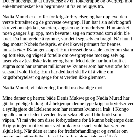
Det er ubegripelig at utryddelse av en folkegruppe og overgrep mot
enkeltmennesker kan begrunnes ut fra en religiøs tro.
Nadia Murad er et offer for krigsforbrytelser, og har opplevd den
verste brutalitet og de groveste overgrep. Hun har i sin selvbiografi
skrevet om sjokket, smerten, angsten og fornedrelsen. Hun ønsket
noen ganger å gi opp, men bevarte i seg en motstand som aldri ble
kuet. Da hun greide å rømme, var det i seg selv en bragd. Når hun i
dag mottar Nobels fredspris, er det likevel primært for hennes
innsats
etter
IS-fangenskapet. Hun trosset de sosiale koder om skam
og fortielse, og våget å fortelle om overgrepene mot seg selv og
tusenvis av jesidiske kvinner og barn. Med dette har hun brutt et
stigma som har rammet millioner av kvinner som har vært ofre for
seksuell vold i krig. Hun har dedikert sitt liv til å vitne om
krigsforbrytelser og sørge for at verden ikke glemmer.
Nadia Murad, vi takker deg for ditt usedvanlige mot.
Mine damer og herrer, både Denis Mukwege og Nadia Murad har
gitt betydelige bidrag til å bekjempe denne type krigsforbrytelser ved
å synliggjøre de lidelsene som har rammet kvinner i Irak, i Kongo
og alle andre steder i verden hvor seksuell vold blir brukt som
våpen. Vi må vite om disse forbrytelsene for å kunne bekjempe dem.
Krigføringen mot kvinner ved bruk av seksuell vold har vært en
skjult krig. Når tiden er inne for fredsforhandlinger og avtaler om
overgangsrettferdighet, har slike forbrytelser sjelden stått på