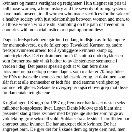
kvinners og menns verdighet og rettigheter. Hun tilegnet sin pris til
«all those women, whom history and the severity of ruling systems
have made unseen, to all women who made sacrifices for the sake of
a healthy society with just relationships between women and men, to
all those women who are still stumbling on the path of freedom in
countries with no social justice or equal opportunities».
Dagens fredsprisvinnere går inn i en lang tradisjon av forkjempere
for menneskeverd, og de følger opp Tawakkol Karman og andre
fredsprisvinneres arbeid for å synliggjøre kvinners kamp og
undertrykkelse. Det er drømmen om å få slutt på undertrykkelsen
som forener oss når vi nå hedrer to av de sterkeste stemmene i
verden i dag. Det passer spesielt godt at vi kan feire disse
prisvinnerne på nettopp denne dagen, som markerer 70-årsjubileet
for FNs universelle menneskerettighetserklæring, et dokument som
slår fast at alle mennesker er født frie, med samme verdighet og
samme rettigheter. Seksuelle overgrep er også et overgrep mot disse
fundamentale rettighetene.
Krigføringen i Kongo fra 1997 og fremover har kostet nesten seks
millioner kongolesere livet. Legen Denis Mukwege så blant sine
pasienter stadig flere kvinner med betydelige skader som følge av
voldtekt og grov seksuell vold. Soldater fra alle sider i konflikten har
angrepet unge kvinner. De har angrepet eldre kvinner. De har
angrepet barn. De gjør det for å skade dem og bryte dem ned, men