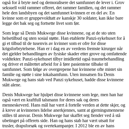
også for å bryte ned og demoralisere det samfunnet de lever i. Grov
seksuell vold rammer offeret, det rammer familien, og det rammer
hele den landsbyen og det samfunnet kvinnen er en del av. En
kvinne som er gruppevoldtatt av kanskje 30 soldater, kan ikke bare
legge det bak seg og fortsette livet som før.
Som lege så Denis Mukwege disse kvinnene, og at de sto uten
helsetilbud og uten sosial støtte. Han etablerte Panzi-sykehuset for å
gi et tilbud til de tusenvis av kvinner som er ofre for disse
krigsforbrytelsene. Han er i dag en av verdens fremste kirurger når
det gjelder behandlingen av fysiske skader etter grove og omfattende
voldtekter. Panzi-sykehuset tilbyr imidlertid også traumebehandling
og driver et målrettet arbeid for å føre pasientene tilbake til
samfunnet. Som følge av overgrepene har kvinnene ofte mistet sin
familie og støtte i sine lokalsamfunn. Uten innsatsen fra Denis
Mukwege og hans stab ved Panzi sykehuset, hadde disse kvinnene
stått alene.
Denis Mukwege har hjulpet disse kvinnene som lege, men han har
også vært en kraftfull talsmann for deres sak og deres
menneskeverd. Hans mål har vært å fortelle verden at dette skjer, og
å kreve at kvinnenes lidelse anerkjennes, samt at gjerningsmennene
stilles til ansvar. Denis Mukwege har skaffet seg fiender ved å stå
ubetinget på offerets side. Han og hans stab har vært utsatt for
trusler, drapsforsøk og svertekampanjer. I 2012 ble en av hans