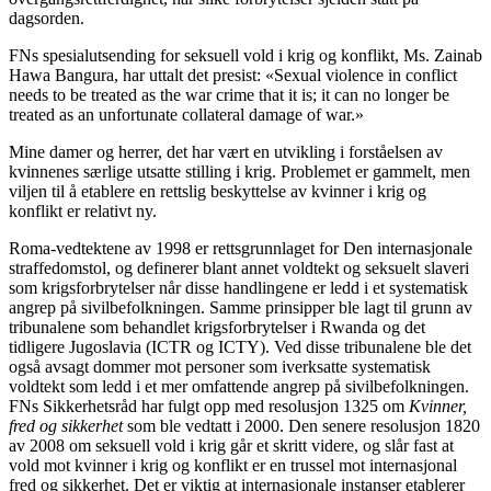
dagsorden.
FNs spesialutsending for seksuell vold i krig og konflikt, Ms. Zainab
Hawa Bangura, har uttalt det presist: «Sexual violence in conflict
needs to be treated as the war crime that it is; it can no longer be
treated as an unfortunate collateral damage of war.»
Mine damer og herrer, det har vært en utvikling i forståelsen av
kvinnenes særlige utsatte stilling i krig. Problemet er gammelt, men
viljen til å etablere en rettslig beskyttelse av kvinner i krig og
konflikt er relativt ny.
Roma-vedtektene av 1998 er rettsgrunnlaget for Den internasjonale
straffedomstol, og definerer blant annet voldtekt og seksuelt slaveri
som krigsforbrytelser når disse handlingene er ledd i et systematisk
angrep på sivilbefolkningen. Samme prinsipper ble lagt til grunn av
tribunalene som behandlet krigsforbrytelser i Rwanda og det
tidligere Jugoslavia (ICTR og ICTY). Ved disse tribunalene ble det
også avsagt dommer mot personer som iverksatte systematisk
voldtekt som ledd i et mer omfattende angrep på sivilbefolkningen.
FNs Sikkerhetsråd har fulgt opp med resolusjon 1325 om
Kvinner,
fred og sikkerhet
som ble vedtatt i 2000. Den senere resolusjon 1820
av 2008 om seksuell vold i krig går et skritt videre, og slår fast at
vold mot kvinner i krig og konflikt er en trussel mot internasjonal
fred og sikkerhet. Det er viktig at internasjonale instanser etablerer