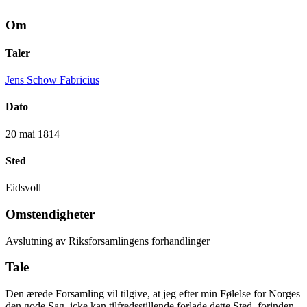
Om
Taler
Jens Schow Fabricius
Dato
20 mai 1814
Sted
Eidsvoll
Omstendigheter
Avslutning av Riksforsamlingens forhandlinger
Tale
Den ærede Forsamling vil tilgive, at jeg efter min Følelse for Norges
den gode Sag, icke kan tilfredsstillende forlade dette Sted, forinden