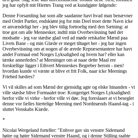
jeg har opfylt mit Hiertes Trang ved at kundgjøre følgende:
Denne Forsamling har som alle saadanne havt hvad man benævner
med Ordet Partier, endskiønt jeg for min Deel troer dette Navn icke
er anvændeligt her - jeg blev tiilig fortroelig med den Sætning: at
troe got om alle Mennesker, indtil min Overbeviisning bød det
modsatte - jeg var stædse glad ved ad møde retskafne Mænd paa
Livets Bane - og min Glæde er meget tiltaget her - jeg har ingen
Overbeviisning om at nogen af de ærede Repræsentantere har havt
andet Formaal end Norges Lyksalighed og hvem har? eller kan
tænke annerledes? at Meeninger om at naae dette Maal ere
forskiellige ligger i Ethvert Menneskes Begreber herom - men!
hvordan kunde vi vænte at blive et frit Folk, naar icke Meenings
Friehed hædres?
Vi vil skilles ad som Mænd der gjensidig agte og elske hinanden - vi
ville stædse blive Formaalet troe: Kongeriget Norges Lyksalighed:
herfor ville vi virke - herfor ville vi døe. Jeg foreslaaer at vi besegler
denne vor fælles hiertelige Meening med Nordmænds Haand-tag - i
sluttet Venskabs Kiæde.
*
Nicolai Wergeland forteller: "Enhver gav sin venstre Sidemand
høire og høire Sidemand venstre Haand, og i denne Stilling raabte