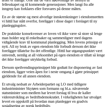
årtier er mange. Ofte har de vært nødvendige av hensyn til
fellesskapet og til kommende generasjoner. Men langt fra alle
inngrep kan forklares eller forsvares på denne måten.
En av de største og mest alvorlige innskrenkninger i eiendomsretten
vi hittil har stått overfor, foreligger i disse dager i forslaget til ny
planleggingslov.
De praktiske konsekvenser av loven vil ikke være så store så lenge
man holder seg til enkeltsaker og sammenligner med dagens
vidtgående krav til kommunal planlegging. Men lovens prinsipp er
nytt. All ny bruk av egen eiendom blir forbudt dersom det ikke
foreligger tillatelse fra det offentlige. Hittil har utgangspunktet vært
omvendt, nemlig at all virksomhet på egen eiendom er tillatt så lenge
det ikke foreligger utrykkelig forbud.
Dersom speilvendingsprinsippet blir godtatt for disponering av fast
eiendom, ligger veien åpen for i neste omgang å gjøre prinsippet
gjeldende for all annen eiendom.
Et utvalg nedsatt av Arbeiderpartiet og LO med tidligere
industriminister Skytøen som formann og bl.a. nåværende
statsminister som medlem har levert forslag til hva de kaller
videreutvikling av bedriftsdemokratiet. I virkeligheten har utvalget
levert en oppskrift på hvordan man planlegger en gradvis
sosialisering av norsk bedriftsliv.