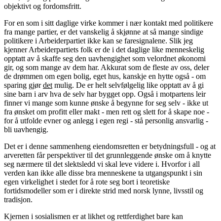
objektivt og fordomsfritt.
For en som i sitt daglige virke kommer i nær kontakt med politikere
fra mange partier, er det vanskelig å skjønne at så mange sindige
politikere i Arbeiderpartiet ikke kan se faresignalene. Slik jeg
kjenner Arbeiderpartiets folk er de i det daglige like menneskelig
opptatt av å skaffe seg den uavhengighet som velordnet økonomi
gir, og som mange av dem har. Akkurat som de fleste av oss, deler
de drømmen om egen bolig, eget hus, kanskje en hytte også - om
sparing gjør
det
mulig. De er helt selvfølgelig like opptatt av å gi
sine barn i arv hva de selv har bygget opp. Også i motpartens leir
finner vi mange som kunne ønske å begynne for seg selv - ikke ut
fra ønsket om profitt eller makt - men rett og slett for å skape noe -
for å utfolde evner og anlegg i egen regi - stå personlig ansvarlig -
bli uavhengig.
Det er i denne sammenheng eiendomsretten er betydningsfull - og at
arveretten får perspektiver til det grunnleggende ønske om å knytte
seg nærmere til det slektsledd vi skal leve videre i. Hvorfor i all
verden kan ikke alle disse bra menneskene ta utgangspunkt i sin
egen virkelighet i stedet for å rote seg bort i teoretiske
fortidsmodeller som er i direkte strid med norsk lynne, livsstil og
tradisjon.
Kjernen i sosialismen er at likhet og rettferdighet bare kan