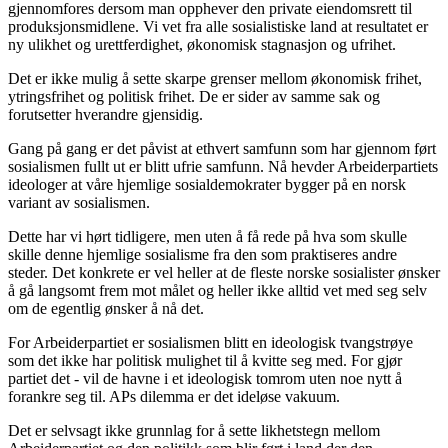
gjennomfores dersom man opphever den private eiendomsrett til
produksjonsmidlene. Vi vet fra alle sosialistiske land at resultatet er
ny ulikhet og urettferdighet, økonomisk stagnasjon og ufrihet.
Det er ikke mulig å sette skarpe grenser mellom økonomisk frihet,
ytringsfrihet og politisk frihet. De er sider av samme sak og
forutsetter hverandre gjensidig.
Gang på gang er det påvist at ethvert samfunn som har gjennom ført
sosialismen fullt ut er blitt ufrie samfunn. Nå hevder Arbeiderpartiets
ideologer at våre hjemlige sosialdemokrater bygger på en norsk
variant av sosialismen.
Dette har vi hørt tidligere, men uten å få rede på hva som skulle
skille denne hjemlige sosialisme fra den som praktiseres andre
steder. Det konkrete er vel heller at de fleste norske sosialister ønsker
å gå langsomt frem mot målet og heller ikke alltid vet med seg selv
om de egentlig ønsker å nå det.
For Arbeiderpartiet er sosialismen blitt en ideologisk tvangstrøye
som det ikke har politisk mulighet til å kvitte seg med. For gjør
partiet det - vil de havne i et ideologisk tomrom uten noe nytt å
forankre seg til. APs dilemma er det ideløse vakuum.
Det er selvsagt ikke grunnlag for å sette likhetstegn mellom