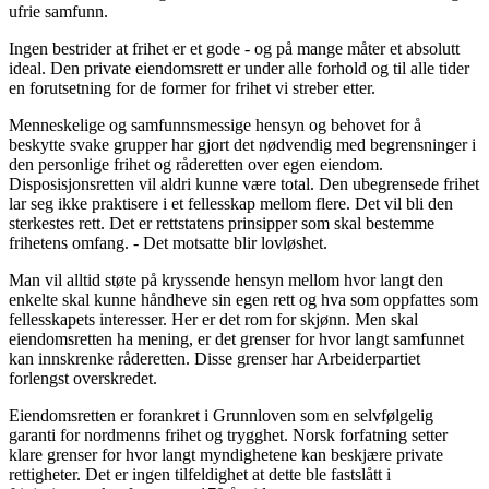
ufrie samfunn.
Ingen bestrider at frihet er et gode - og på mange måter et absolutt
ideal. Den private eiendomsrett er under alle forhold og til alle tider
en forutsetning for de former for frihet vi streber etter.
Menneskelige og samfunnsmessige hensyn og behovet for å
beskytte svake grupper har gjort det nødvendig med begrensninger i
den personlige frihet og råderetten over egen eiendom.
Disposisjonsretten vil aldri kunne være total. Den ubegrensede frihet
lar seg ikke praktisere i et fellesskap mellom flere. Det vil bli den
sterkestes rett. Det er rettstatens prinsipper som skal bestemme
frihetens omfang. - Det motsatte blir lovløshet.
Man vil alltid støte på kryssende hensyn mellom hvor langt den
enkelte skal kunne håndheve sin egen rett og hva som oppfattes som
fellesskapets interesser. Her er det rom for skjønn. Men skal
eiendomsretten ha mening, er det grenser for hvor langt samfunnet
kan innskrenke råderetten. Disse grenser har Arbeiderpartiet
forlengst overskredet.
Eiendomsretten er forankret i Grunnloven som en selvfølgelig
garanti for nordmenns frihet og trygghet. Norsk forfatning setter
klare grenser for hvor langt myndighetene kan beskjære private
rettigheter. Det er ingen tilfeldighet at dette ble fastslått i