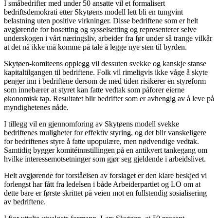
I småbedrifter med under 50 ansatte vil et formalisert
bedriftsdemokrati etter Skytøens modell lett bli en tungvint
belastning uten positive virkninger. Disse bedriftene som er helt
avgjørende for bosetting og sysselsetting og representerer selve
underskogen i vårt næringsliv, arbeider fra før under så trange vilkår
at det nå ikke må komme på tale å legge nye sten til byrden.
Skytøen-komiteens opplegg vil dessuten svekke og kanskje stanse
kapitaltilgangen til bedriftene. Folk vil rimeligvis ikke våge å skyte
penger inn i bedriftene dersom de med tiden risikerer en styreform
som innebærer at styret kan fatte vedtak som påforer eierne
økonomisk tap. Resultatet blir bedrifter som er avhengig av å leve på
myndighetenes nåde.
I tillegg vil en gjennomforing av Skytøens modell svekke
bedriftenes muligheter for effektiv styring, og det blir vanskeligere
for bedriftenes styre å fatte upopulære, men nødvendige vedtak.
Samtidig bygger komitéinnstillingen på en antikvert tankegang om
hvilke interessemotsetninger som gjør seg gjeldende i arbeidslivet.
Helt avgjørende for forståelsen av forslaget er den klare beskjed vi
forlengst har fått fra ledelsen i både Arbeiderpartiet og LO om at
dette bare er første skrittet på veien mot en fullstendig sosialisering
av bedriftene.