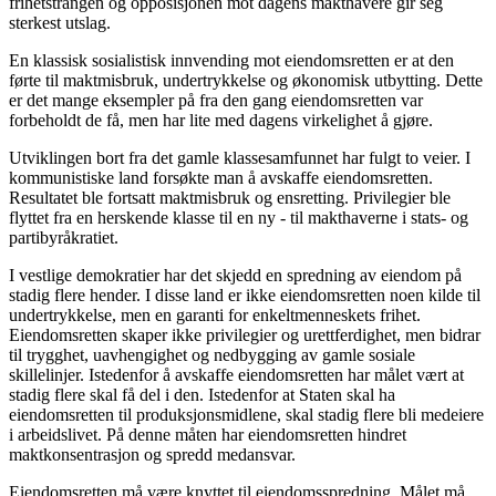
frihetstrangen og opposisjonen mot dagens makthavere gir seg
sterkest utslag.
En klassisk sosialistisk innvending mot eiendomsretten er at den
førte til maktmisbruk, undertrykkelse og økonomisk utbytting. Dette
er det mange eksempler på fra den gang eiendomsretten var
forbeholdt de få, men har lite med dagens virkelighet å gjøre.
Utviklingen bort fra det gamle klassesamfunnet har fulgt to veier. I
kommunistiske land forsøkte man å avskaffe eiendomsretten.
Resultatet ble fortsatt maktmisbruk og ensretting. Privilegier ble
flyttet fra en herskende klasse til en ny - til makthaverne i stats- og
partibyråkratiet.
I vestlige demokratier har det skjedd en spredning av eiendom på
stadig flere hender. I disse land er ikke eiendomsretten noen kilde til
undertrykkelse, men en garanti for enkeltmenneskets frihet.
Eiendomsretten skaper ikke privilegier og urettferdighet, men bidrar
til trygghet, uavhengighet og nedbygging av gamle sosiale
skillelinjer. Istedenfor å avskaffe eiendomsretten har målet vært at
stadig flere skal få del i den. Istedenfor at Staten skal ha
eiendomsretten til produksjonsmidlene, skal stadig flere bli medeiere
i arbeidslivet. På denne måten har eiendomsretten hindret
maktkonsentrasjon og spredd medansvar.
Eiendomsretten må være knyttet til eiendomsspredning. Målet må