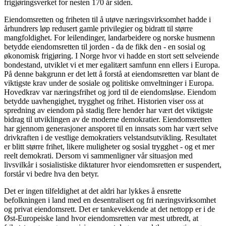
frigjøringsverket for nesten 170 år siden.
Eiendomsretten og friheten til å utøve næringsvirksomhet hadde i
århundrers løp redusert gamle privilegier og bidratt til større
mangfoldighet. For leilendinger, landarbeidere og norske husmenn
betydde eiendomsretten til jorden - da de fikk den - en sosial og
økonomisk frigjøring. I Norge hvor vi hadde en stort sett selveiende
bondestand, utviklet vi et mer egalitært samfunn enn ellers i Europa.
På denne bakgrunn er det lett å forstå at eiendomsretten var blant de
viktigste krav under de sosiale og politiske omveltninger i Europa.
Hovedkrav var næringsfrihet og jord til de eiendomsløse. Eiendom
betydde uavhengighet, trygghet og frihet. Historien viser oss at
spredning av eiendom på stadig flere hender har vært det viktigste
bidrag til utviklingen av de moderne demokratier. Eiendomsretten
har gjennom generasjoner ansporet til en innsats som har vært selve
drivkraften i de vestlige demokratiers velstandsutvikling. Resultatet
er blitt større frihet, likere muligheter og sosial trygghet - og et mer
reelt demokrati. Dersom vi sammenligner vår situasjon med
livsvilkår i sosialistiske diktaturer hvor eiendomsretten er suspendert,
forstår vi bedre hva den betyr.
Det er ingen tilfeldighet at det aldri har lykkes å ensrette
befolkningen i land med en desentralisert og fri næringsvirksomhet
og privat eiendomsrett. Det er tankevekkende at det nettopp er i de
Øst-Europeiske land hvor eiendomsretten var mest utbredt, at