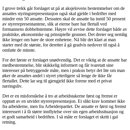
I grove trekk går forslaget ut på at aksjelovens bestemmelser om de
ansattes styringsrepresentasjon også skal gjelde i bedrifter med
mindre enn 50 ansatte. Dessuten skal de ansatte ha inntil 50 prosent
av styrerepresentantene, slik at eierne bare har flertall ved
formannens dobbeltstemme. Høyre vil avvise dette forslaget både av
praktiske, økonomiske og prinsipielle grunner. Det dreier seg nemlig
ikke lenger om bare de store enhetene. Nå blir det klart at man
starter med de største, for deretter å gå gradvis nedover til også å
omfatte de minste.
For det første er forslaget unødvendig. Det er viktig at de ansatte har
medbestemmelse, blir skikkelig informert og får ivaretatt sine
interesser på betryggende måte, men i praksis betyr det lite om man
øker de ansattes andel i styret ytterligere så lenge de ikke får
flertallet. Dette lar seg til gjengjeld ikke forene med et privat
næringsliv.
Det er en misforståelse å tro at arbeidstakerne først og fremst er
opptatt av en utvidet styrerepresentasjon. Et slikt krav kommer ikke
fra arbeiderne, men fra Arbeiderpartiet. De ansatte er først og fremst
interessert i å få større innflytelse over sin egen arbeidssituasjon og
et godt samarbeid i bedriften. I så måte er forslaget et skritt i gal
retning.