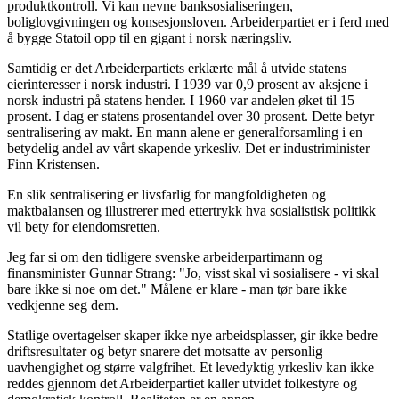
produktkontroll. Vi kan nevne banksosialiseringen,
boliglovgivningen og konsesjonsloven. Arbeiderpartiet er i ferd med
å bygge Statoil opp til en gigant i norsk næringsliv.
Samtidig er det Arbeiderpartiets erklærte mål å utvide statens
eierinteresser i norsk industri. I 1939 var 0,9 prosent av aksjene i
norsk industri på statens hender. I 1960 var andelen øket til 15
prosent. I dag er statens prosentandel over 30 prosent. Dette betyr
sentralisering av makt. En mann alene er generalforsamling i en
betydelig andel av vårt skapende yrkesliv. Det er industriminister
Finn Kristensen.
En slik sentralisering er livsfarlig for mangfoldigheten og
maktbalansen og illustrerer med ettertrykk hva sosialistisk politikk
vil bety for eiendomsretten.
Jeg far si om den tidligere svenske arbeiderpartimann og
finansminister Gunnar Strang: "Jo, visst skal vi sosialisere - vi skal
bare ikke si noe om det." Målene er klare - man tør bare ikke
vedkjenne seg dem.
Statlige overtagelser skaper ikke nye arbeidsplasser, gir ikke bedre
driftsresultater og betyr snarere det motsatte av personlig
uavhengighet og større valgfrihet. Et levedyktig yrkesliv kan ikke
reddes gjennom det Arbeiderpartiet kaller utvidet folkestyre og