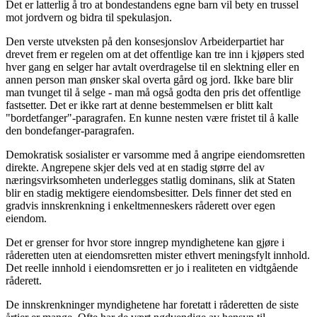
Det er latterlig å tro at bondestandens egne barn vil bety en trussel
mot jordvern og bidra til spekulasjon.
Den verste utveksten på den konsesjonslov Arbeiderpartiet har
drevet frem er regelen om at det offentlige kan tre inn i kjøpers sted
hver gang en selger har avtalt overdragelse til en slektning eller en
annen person man ønsker skal overta gård og jord. Ikke bare blir
man tvunget til å selge - man må også godta den pris det offentlige
fastsetter. Det er ikke rart at denne bestemmelsen er blitt kalt
"bordetfanger"-paragrafen. En kunne nesten være fristet til å kalle
den bondefanger-paragrafen.
Demokratisk sosialister er varsomme med å angripe eiendomsretten
direkte. Angrepene skjer dels ved at en stadig større del av
næringsvirksomheten underlegges statlig dominans, slik at Staten
blir en stadig mektigere eiendomsbesitter. Dels finner det sted en
gradvis innskrenkning i enkeltmenneskers råderett over egen
eiendom.
Det er grenser for hvor store inngrep myndighetene kan gjøre i
råderetten uten at eiendomsretten mister ethvert meningsfylt innhold.
Det reelle innhold i eiendomsretten er jo i realiteten en vidtgående
råderett.
De innskrenkninger myndighetene har foretatt i råderetten de siste