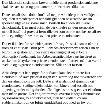
Den klassiske sosialisme krever imidlertid at produksjonsmidlene
skal eies av staten og proklamerer proletariatets diktatur.
Dette sosialistiske dobbeltmål vil neppe Arbeiderpartiet vedkjenne
seg, men Arbeiderpartiet har aldri gitt noen beskrivelse av sin
spesielle utgave av sosialismen, bortsett fra at den skal være
demokratisk. Den mest originale beskrivelse av den særnorske
modell består i å prøve å fremstille det som om de norske sosialister
er de egentlige forsvarere av den private eiendomsrett.
Det er ikke lett for Arbeiderpartiet å fri seg fra sosialismen når det
tross alt er et sosialistisk parti. Selv om arbeiderbevegelsen i sin tid
bidro til å gi store grupper større uavhengighet og et bedre
økonomisk fundament, har Arbeiderpartiet ikke vært inspirert av
ønsket om å styrke den private eiendomsrett. Partiets mål har vært å
svekke og avgrense eiendomsretten. Slik er det fastsatt.
Arbeiderpartiet har sørget for at Staten kan ekspropriere fast
eiendom til så lave priser at ingen kan skaffe seg noe tilsvarende for
den erstatning som blir gitt. Dette er et anslag mot grunnlov og
eiendomsrett. Statlige oljeinntekter kombinert med sosialistisk
appetitt gjør det mulig for det offentlige å sikre seg enhver eiendom
man måtte ønske. Det er gjort fremstøt overfor Norges Brannkasse,
og sosialisering av apotekvesenet, men har vedtatt lov om
etableringskontroll og fulgte umiddelbart opp med en lov om