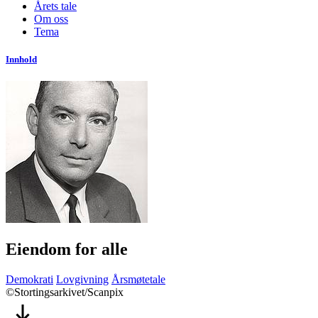
Årets tale
Om oss
Tema
Innhold
Eiendom for alle
Demokrati
Lovgivning
Årsmøtetale
©Stortingsarkivet/Scanpix