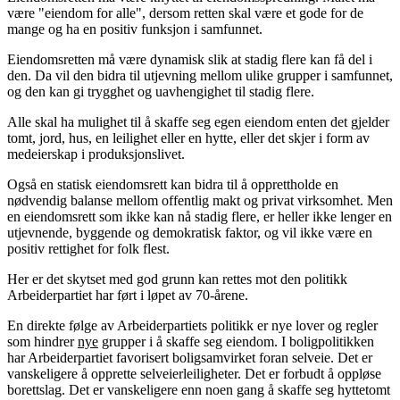
være "eiendom for alle", dersom retten skal være et gode for de
mange og ha en positiv funksjon i samfunnet.
Eiendomsretten må være dynamisk slik at stadig flere kan få del i
den. Da vil den bidra til utjevning mellom ulike grupper i samfunnet,
og den kan gi trygghet og uavhengighet til stadig flere.
Alle skal ha mulighet til å skaffe seg egen eiendom enten det gjelder
tomt, jord, hus, en leilighet eller en hytte, eller det skjer i form av
medeierskap i produksjonslivet.
Også en statisk eiendomsrett kan bidra til å opprettholde en
nødvendig balanse mellom offentlig makt og privat virksomhet. Men
en eiendomsrett som ikke kan nå stadig flere, er heller ikke lenger en
utjevnende, byggende og demokratisk faktor, og vil ikke være en
positiv rettighet for folk flest.
Her er det skytset med god grunn kan rettes mot den politikk
Arbeiderpartiet har ført i løpet av 70-årene.
En direkte følge av Arbeiderpartiets politikk er nye lover og regler
som hindrer
nye
grupper i å skaffe seg eiendom. I boligpolitikken
har Arbeiderpartiet favorisert boligsamvirket foran selveie. Det er
vanskeligere å opprette selveierleiligheter. Det er forbudt å oppløse
borettslag. Det er vanskeligere enn noen gang å skaffe seg hyttetomt