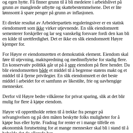
og egen hytte. Få finner grunn til å bli medeiere i arbeidslivet på
grunn av manglende utbytte og skattebestemmelsene. Det er lite
lønnsomt å spare penger på grunn av inflasjonen.
Et direkte resultat av Arbeiderpartiets reguleringsiver er en statisk
eiendomsrett som
ikke
virker utjevnende. En slik eiendomsrett
sementerer forskjeller og lar seg vanskelig forsvare fordi den kan bli
en kilde til urettferdighet. Det er ikke en slik eiendomsrett Høyre
kjemper for.
For Høyre er eiendomsretten et demokratisk element. Eiendom skal
føre til utjevning, maktspredning og medinnflytelse for stadig flere.
En konservativ politikk går ut på å
spre
eiendom på flere hender. Da
blir eiendomsretten
både
et middel til å begrense statens makt og et
middel til å fjerne privilegier. En slik eiendomsrett er det beste
middel i arbeidet for et samfunn av likestilte, frie og uavhengige
mennesker.
Derfor vil Høyre bedre vilkårene for privat sparing, slik at det blir
mulig for flere å kjøpe eiendom.
Høyre vil opprettholde retten til å trekke fra penger på
selvangivelsen og på den måten beskytte folks muligheter for å
kjøpe hus eller hytte. Fradrag for renter er i mange tilfelle en
økonomisk forutsetning for at mange mennesker skal bli i stand til å