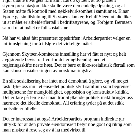
I fjor uttalte utvalgets formann, Lars Skytøen, at 50 prosent
styrerepresentasjon ikke skulle være den endelige løsning, og at
Staten måtte få kontroll med nøkkelvirksomhet i samfunnet. Einar
Førde ga sin tilslutning til Skytøens tanker, Reiulf Steen uttalte like
ut at målet er arbeiderflertall i bedriftsstyrene, og Torbjørn Berntsen
sa rett ut at målet er full sosialisme.
Nå har vi altså fått presentert oppskriften: Arbeiderpartiet velger en
totrinnsløsning for å tilsløre det virkelige målet.
Gjennom Skytøen-komiteens innstilling har vi fått et nytt og helt
avgjørende bevis for hvorfor det er nødvendig med et
regjeringsskifte neste høst. Det er bare et ikke-sosialistisk flertall som
kan stanse sosialiseringen av norsk næringsliv.
En slik sosialisering har intet med demokrati å gjøre, og vil meget
raskt føre oss inn i et ensrettet politisk styrt samfunn som begrenser
mulighetene for mangfoldighet, opposisjon og konstruktiv kritikk.
Det er fare på ferde når man tror at økende politisk makt bringer oss
nærmere det ideelle demokrati. All erfaring tyder på at det stikk
motsatte er tilfelle.
Det er interessant at også Arbeiderpartiets program indirekte gir
uttrykk for at den private eiendomsrett betyr noe godt og riktig som
man ønsker å rose seg av å ha medvirket til.