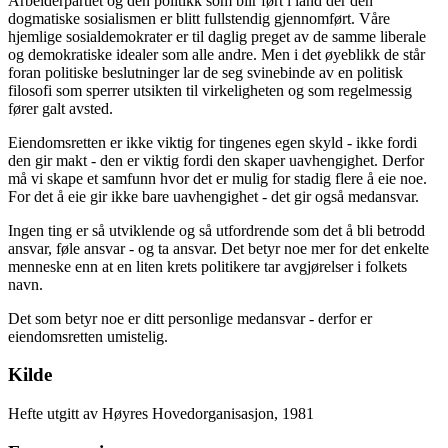
Arbeiderpartiet og den politikk som blir ført i land der den
dogmatiske sosialismen er blitt fullstendig gjennomført. Våre
hjemlige sosialdemokrater er til daglig preget av de samme liberale
og demokratiske idealer som alle andre. Men i det øyeblikk de står
foran politiske beslutninger lar de seg svinebinde av en politisk
filosofi som sperrer utsikten til virkeligheten og som regelmessig
fører galt avsted.
Eiendomsretten er ikke viktig for tingenes egen skyld - ikke fordi
den gir makt - den er viktig fordi den skaper uavhengighet. Derfor
må vi skape et samfunn hvor det er mulig for stadig flere å eie noe.
For det å eie gir ikke bare uavhengighet - det gir også medansvar.
Ingen ting er så utviklende og så utfordrende som det å bli betrodd
ansvar, føle ansvar - og ta ansvar. Det betyr noe mer for det enkelte
menneske enn at en liten krets politikere tar avgjørelser i folkets
navn.
Det som betyr noe er ditt personlige medansvar - derfor er
eiendomsretten umistelig.
Kilde
Hefte utgitt av Høyres Hovedorganisasjon, 1981