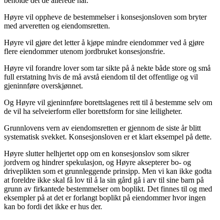
beholde det de allerede har.
Høyre vil oppheve de bestemmelser i konsesjonsloven som bryter
med arveretten og eiendomsretten.
Høyre vil gjøre det letter å kjøpe mindre eiendommer ved å gjøre
flere eiendommer utenom jordbruket konsesjonsfrie.
Høyre vil forandre lover som tar sikte på å nekte både store og små
full erstatning hvis de må avstå eiendom til det offentlige og vil
gjeninnføre overskjønnet.
Og Høyre vil gjeninnføre borettslagenes rett til å bestemme selv om
de vil ha selveierform eller borettsform for sine leiligheter.
Grunnlovens vern av eiendomsretten er gjennom de siste år blitt
systematisk svekket. Konsesjonsloven er et klart eksempel på dette.
Høyre slutter helhjertet opp om en konsesjonslov som sikrer
jordvern og hindrer spekulasjon, og Høyre aksepterer bo- og
driveplikten som et grunnleggende prinsipp. Men vi kan ikke godta
at foreldre ikke skal få lov til å la sin gård gå i arv til sine barn på
grunn av firkantede bestemmelser om boplikt. Det finnes til og med
eksempler på at det er forlangt boplikt på eiendommer hvor ingen
kan bo fordi det ikke er hus der.