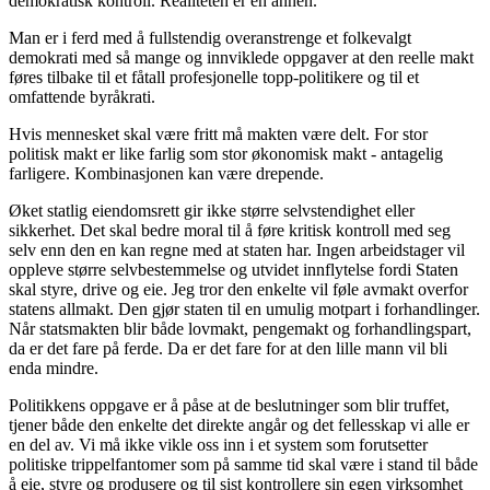
demokratisk kontroll. Realiteten er en annen.
Man er i ferd med å fullstendig overanstrenge et folkevalgt
demokrati med så mange og innviklede oppgaver at den reelle makt
føres tilbake til et fåtall profesjonelle topp-politikere og til et
omfattende byråkrati.
Hvis mennesket skal være fritt må makten være delt. For stor
politisk makt er like farlig som stor økonomisk makt - antagelig
farligere. Kombinasjonen kan være drepende.
Øket statlig eiendomsrett gir ikke større selvstendighet eller
sikkerhet. Det skal bedre moral til å føre kritisk kontroll med seg
selv enn den en kan regne med at staten har. Ingen arbeidstager vil
oppleve større selvbestemmelse og utvidet innflytelse fordi Staten
skal styre, drive og eie. Jeg tror den enkelte vil føle avmakt overfor
statens allmakt. Den gjør staten til en umulig motpart i forhandlinger.
Når statsmakten blir både lovmakt, pengemakt og forhandlingspart,
da er det fare på ferde. Da er det fare for at den lille mann vil bli
enda mindre.
Politikkens oppgave er å påse at de beslutninger som blir truffet,
tjener både den enkelte det direkte angår og det fellesskap vi alle er
en del av. Vi må ikke vikle oss inn i et system som forutsetter
politiske trippelfantomer som på samme tid skal være i stand til både
å eie, styre og produsere og til sist kontrollere sin egen virksomhet