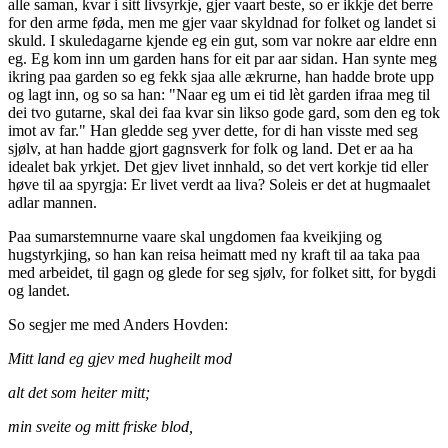
alle saman, kvar i sitt livsyrkje, gjer vaart beste, so er ikkje det berre
for den arme føda, men me gjer vaar skyldnad for folket og landet si
skuld. I skuledagarne kjende eg ein gut, som var nokre aar eldre enn
eg. Eg kom inn um garden hans for eit par aar sidan. Han synte meg
ikring paa garden so eg fekk sjaa alle ækrurne, han hadde brote upp
og lagt inn, og so sa han: "Naar eg um ei tid lèt garden ifraa meg til
dei tvo gutarne, skal dei faa kvar sin likso gode gard, som den eg tok
imot av far." Han gledde seg yver dette, for di han visste med seg
sjølv, at han hadde gjort gagnsverk for folk og land. Det er aa ha
idealet bak yrkjet. Det gjev livet innhald, so det vert korkje tid eller
høve til aa spyrgja: Er livet verdt aa liva? Soleis er det at hugmaalet
adlar mannen.
Paa sumarstemnurne vaare skal ungdomen faa kveikjing og
hugstyrkjing, so han kan reisa heimatt med ny kraft til aa taka paa
med arbeidet, til gagn og glede for seg sjølv, for folket sitt, for bygdi
og landet.
So segjer me med Anders Hovden:
Mitt land eg gjev med hugheilt mod
alt det som heiter mitt;
min sveite og mitt friske blod,