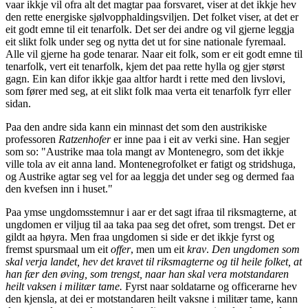
vaar ikkje vil ofra alt det magtar paa forsvaret, viser at det ikkje hev
den rette energiske sjølvopphaldingsviljen. Det folket viser, at det er
eit godt emne til eit tenarfolk. Det ser dei andre og vil gjerne leggja
eit slikt folk under seg og nytta det ut for sine nationale fyremaal.
Alle vil gjerne ha gode tenarar. Naar eit folk, som er eit godt emne til
tenarfolk, vert eit tenarfolk, kjem det paa rette hylla og gjer størst
gagn. Ein kan difor ikkje gaa altfor hardt i rette med den livslovi,
som fører med seg, at eit slikt folk maa verta eit tenarfolk fyrr eller
sidan.
Paa den andre sida kann ein minnast det som den austrikiske
professoren
Ratzenhofer
er inne paa i eit av verki sine. Han segjer
som so: "Austrike maa tola mangt av Montenegro, som det ikkje
ville tola av eit anna land. Montenegrofolket er fatigt og stridshuga,
og Austrike agtar seg vel for aa leggja det under seg og dermed faa
den kvefsen inn i huset."
Paa ymse ungdomsstemnur i aar er det sagt ifraa til riksmagterne, at
ungdomen er viljug til aa taka paa seg det ofret, som trengst. Det er
gildt aa høyra. Men fraa ungdomen si side er det ikkje fyrst og
fremst spursmaal um eit
offer
, men um eit
krav
.
Den ungdomen som
skal verja landet, hev det kravet til riksmagterne og til heile folket, at
han fær den øving, som trengst, naar han skal vera motstandaren
heilt vaksen i militær tame.
Fyrst naar soldatarne og officerarne hev
den kjensla, at dei er motstandaren heilt vaksne i militær tame, kann