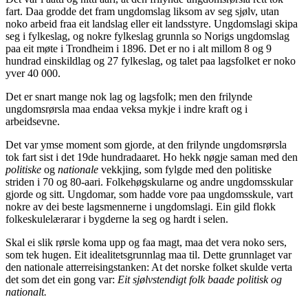
fart. Daa grodde det fram ungdomslag liksom av seg sjølv, utan
noko arbeid fraa eit landslag eller eit landsstyre. Ungdomslagi skipa
seg i fylkeslag, og nokre fylkeslag grunnla so Norigs ungdomslag
paa eit møte i Trondheim i 1896. Det er no i alt millom 8 og 9
hundrad einskildlag og 27 fylkeslag, og talet paa lagsfolket er noko
yver 40 000.
Det er snart mange nok lag og lagsfolk; men den frilynde
ungdomsrørsla maa endaa veksa mykje i indre kraft og i
arbeidsevne.
Det var ymse moment som gjorde, at den frilynde ungdomsrørsla
tok fart sist i det 19de hundradaaret. Ho hekk nøgje saman med den
politiske
og
nationale
vekkjing, som fylgde med den politiske
striden i 70 og 80-aari. Folkehøgskularne og andre ungdomsskular
gjorde og sitt. Ungdomar, som hadde vore paa ungdomsskule, vart
nokre av dei beste lagsmennerne i ungdomslagi. Ein gild flokk
folkeskulelærarar i bygderne la seg og hardt i selen.
Skal ei slik rørsle koma upp og faa magt, maa det vera noko sers,
som tek hugen. Eit idealitetsgrunnlag maa til. Dette grunnlaget var
den nationale atterreisingstanken: At det norske folket skulde verta
det som det ein gong var:
Eit sjølvstendigt folk baade politisk og
nationalt.