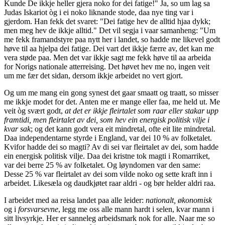
Kunde De ikkje heller gjera noko for dei fatige!" Ja, so um lag sa
Judas Iskariot òg i ei noko liknande stode, daa nye ting var i
gjerdom. Han fekk det svaret: "Dei fatige hev de alltid hjaa dykk;
men meg hev de ikkje alltid." Det vil segja i vaar samanheng: "Um
me fekk framandstyre paa nytt her i landet, so hadde me likevel godt
høve til aa hjelpa dei fatige. Dei vart det ikkje færre av, det kan me
vera støde paa. Men det var ikkje sagt me fekk høve til aa arbeida
for Norigs nationale atterreising. Det høvet hev me no, ingen veit
um me fær det sidan, dersom ikkje arbeidet no vert gjort.
Og um me mang ein gong synest det gaar smaatt og traatt, so misser
me ikkje modet for det. Anten me er mange eller faa, me held ut. Me
veit òg svært godt,
at det er ikkje fleirtalet som raar eller stakar upp
framtidi, men fleirtalet av dei, som hev ein energisk politisk vilje i
kvar sak
; og det kann godt vera eit mindretal, ofte eit lite mindretal.
Daa independentarne styrde i England, var dei 10 % av folketalet.
Kvifor hadde dei so magti? Av di sei var fleirtalet av dei, som hadde
ein energisk politisk vilje. Daa dei kristne tok magti i Romarriket,
var dei berre 25 % av folketalet. Og løyndomen var den same:
Desse 25 % var fleirtalet av dei som vilde noko og sette kraft inn i
arbeidet. Likesæla og daudkjøtet raar aldri - og bør helder aldri raa.
I arbeidet med aa reisa landet paa alle leider:
nationalt, økonomisk
og i
forsvarsevne
, legg me oss alle mann hardt i selen, kvar mann i
sitt livsyrkje. Her er sanneleg arbeidsmark nok for alle. Naar me so