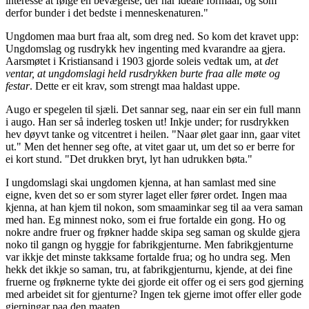
interesse at følge en bevægelse, der har ideale formaal, og som
derfor bunder i det bedste i menneskenaturen."
Ungdomen maa burt fraa alt, som dreg ned. So kom det kravet upp:
Ungdomslag og rusdrykk hev ingenting med kvarandre aa gjera.
Aarsmøtet i Kristiansand i 1903 gjorde soleis vedtak um, at
det
ventar, at ungdomslagi held rusdrykken burte fraa alle møte og
festar
. Dette er eit krav, som strengt maa haldast uppe.
Augo er spegelen til sjæli. Det sannar seg, naar ein ser ein full mann
i augo. Han ser så inderleg tosken ut! Inkje under; for rusdrykken
hev døyvt tanke og vitcentret i heilen. "Naar ølet gaar inn, gaar vitet
ut." Men det henner seg ofte, at vitet gaar ut, um det so er berre for
ei kort stund. "Det drukken bryt, lyt han udrukken bøta."
I ungdomslagi skai ungdomen kjenna, at han samlast med sine
eigne, kven det so er som styrer laget eller fører ordet. Ingen maa
kjenna, at han kjem til nokon, som smaaminkar seg til aa vera saman
med han. Eg minnest noko, som ei frue fortalde ein gong. Ho og
nokre andre fruer og frøkner hadde skipa seg saman og skulde gjera
noko til gangn og hyggje for fabrikgjenturne. Men fabrikgjenturne
var ikkje det minste takksame fortalde frua; og ho undra seg. Men
hekk det ikkje so saman, tru, at fabrikgjenturnu, kjende, at dei fine
fruerne og frøknerne tykte dei gjorde eit offer og ei sers god gjerning
med arbeidet sit for gjenturne? Ingen tek gjerne imot offer eller gode
gjerningar paa den maaten.