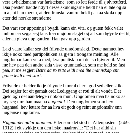
vera avhaldsmann var farisæisme, som so lett førde til sjølvrettferd.
Daa presten hadde høyrt desse skuldingarne heldt han ei tale og sa
m.a., at han merka, at den franske vantrui heldt paa aa skola upp
etter dei norske strenderne.
Det vart stor uppøsing i bygdi, kann ein vita, og guten fekk valet
millom aa segja seg laus fraa ungdomslaget og alt som høyrde det til,
eller aa gjeva upp garden. Han gav upp garden.
Lagi vaare kallar seg dei frilynde ungdomslagi. Dette namnet hev
ikkje noko med partipolitiken aa gjera i trongare meining. Alle
ungdomar kann vera med, kva politisk parti dei so høyrer til. Men
me hev paa den andre sida visse grunntankar, som me held so fast
paa, at me segjer:
Betre aa ro rette leidi med lite mannskap enn
galne leidi med stort
.
Frilynde er helder ikkje frilynde i moral eller i god sed eller skikk.
Dei segjer for eit gamalt ord: Lediggang er roti til alt vondt. Det
gjeld og i det aandelege i nokon mun. Ungdomen maa ha noko aa
bry seg um; han maa ha
hugmaal
. Den ungdomen som hev
hugmaal, hev lettare for aa liva eit godt og reint ungdomsliv enn
huglanse ungdomar.
Hugmaalet adlar mannen
. Eller som det stod i "Aftenposten" (24/9-
1912) i eit stykkje um den irske maalrørsla: "Det har altid sin