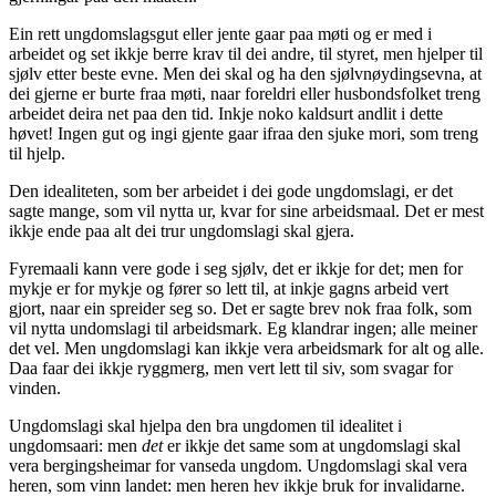
Ein rett ungdomslagsgut eller jente gaar paa møti og er med i
arbeidet og set ikkje berre krav til dei andre, til styret, men hjelper til
sjølv etter beste evne. Men dei skal og ha den sjølvnøydingsevna, at
dei gjerne er burte fraa møti, naar foreldri eller husbondsfolket treng
arbeidet deira net paa den tid. Inkje noko kaldsurt andlit i dette
høvet! Ingen gut og ingi gjente gaar ifraa den sjuke mori, som treng
til hjelp.
Den idealiteten, som ber arbeidet i dei gode ungdomslagi, er det
sagte mange, som vil nytta ur, kvar for sine arbeidsmaal. Det er mest
ikkje ende paa alt dei trur ungdomslagi skal gjera.
Fyremaali kann vere gode i seg sjølv, det er ikkje for det; men for
mykje er for mykje og fører so lett til, at inkje gagns arbeid vert
gjort, naar ein spreider seg so. Det er sagte brev nok fraa folk, som
vil nytta undomslagi til arbeidsmark. Eg klandrar ingen; alle meiner
det vel. Men ungdomslagi kan ikkje vera arbeidsmark for alt og alle.
Daa faar dei ikkje ryggmerg, men vert lett til siv, som svagar for
vinden.
Ungdomslagi skal hjelpa den bra ungdomen til idealitet i
ungdomsaari: men
det
er ikkje det same som at ungdomslagi skal
vera bergingsheimar for vanseda ungdom. Ungdomslagi skal vera
heren, som vinn landet: men heren hev ikkje bruk for invalidarne.