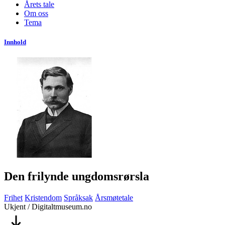
Årets tale
Om oss
Tema
Innhold
Den frilynde ungdomsrørsla
Frihet
Kristendom
Språksak
Årsmøtetale
Ukjent / Digitaltmuseum.no