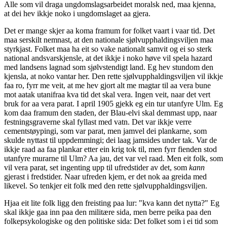
Alle som vil draga ungdomslagsarbeidet moralsk ned, maa kjenna,
at dei hev ikkje noko i ungdomslaget aa gjera.
Det er mange skjer aa koma framum for folket vaart i vaar tid. Det
maa serskilt nemnast, at den nationale sjølvupphaldingsviljen maa
styrkjast. Folket maa ha eit so vake nationalt samvit og ei so sterk
national andsvarskjensle, at det ikkje i noko høve vil spela hazard
med landsens lagnad som sjølvstendigt land. Eg hev stundom den
kjensla, at noko vantar her. Den rette sjølvupphaldingsviljen vil ikkje
faa ro, fyrr me veit, at me hev gjort alt me magtar til aa vera bune
mot aatak utanifraa kva tid det skal vera. Ingen veit, naar det vert
bruk for aa vera parat. I april 1905 gjekk eg ein tur utanfyre Ulm. Eg
kom daa framum den staden, der Blau-elvi skal demmast upp, naar
festningsgraverne skal fyllast med vatn. Det var ikkje verre
cementstøypingi, som var parat, men jamvel dei plankarne, som
skulde nyttast til uppdemmingi; dei laag jamsides under tak. Var de
ikkje raad aa faa plankar etter ein krig tok til, men fyrr fienden stod
utanfyre murarne til Ulm? Aa jau, det var vel raad. Men eit folk, som
vil vera parat, set ingenting upp til ufredstider av det, som
kann
gjerast i fredstider. Naar ufreden kjem, er det nok aa greida med
likevel. So tenkjer eit folk med den rette sjølvupphaldingsviljen.
Hjaa eit lite folk ligg den freisting paa lur: "kva kann det nytta?" Eg
skal ikkje gaa inn paa den militære sida, men berre peika paa den
folkepsykologiske og den politiske sida: Det folket som i ei tid som