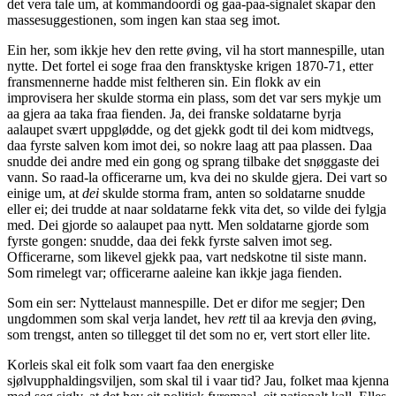
det vera tale um, at kommandoordi og gaa-paa-signalet skapar den
massesuggestionen, som ingen kan staa seg imot.
Ein her, som ikkje hev den rette øving, vil ha stort mannespille, utan
nytte. Det fortel ei soge fraa den fransktyske krigen 1870-71, etter
fransmennerne hadde mist feltheren sin. Ein flokk av ein
improvisera her skulde storma ein plass, som det var sers mykje um
aa gjera aa taka fraa fienden. Ja, dei franske soldatarne byrja
aalaupet svært uppglødde, og det gjekk godt til dei kom midtvegs,
daa fyrste salven kom imot dei, so nokre laag att paa plassen. Daa
snudde dei andre med ein gong og sprang tilbake det snøggaste dei
vann. So raad-la officerarne um, kva dei no skulde gjera. Dei vart so
einige um, at
dei
skulde storma fram, anten so soldatarne snudde
eller ei; dei trudde at naar soldatarne fekk vita det, so vilde dei fylgja
med. Dei gjorde so aalaupet paa nytt. Men soldatarne gjorde som
fyrste gongen: snudde, daa dei fekk fyrste salven imot seg.
Officerarne, som likevel gjekk paa, vart nedskotne til siste mann.
Som rimelegt var; officerarne aaleine kan ikkje jaga fienden.
Som ein ser: Nyttelaust mannespille. Det er difor me segjer; Den
ungdommen som skal verja landet, hev
rett
til aa krevja den øving,
som trengst, anten so tillegget til det som no er, vert stort eller lite.
Korleis skal eit folk som vaart faa den energiske
sjølvupphaldingsviljen, som skal til i vaar tid? Jau, folket maa kjenna