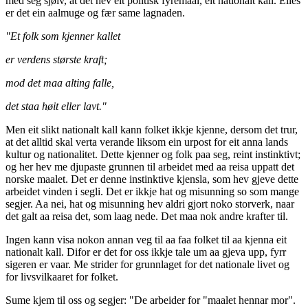
med seg sjølv, at det hev eit politisk fyremaal, eit nationalt kall. Elles
er det ein aalmuge og fær same lagnaden.
"Et folk som kjenner kallet
er verdens største kraft;
mod det maa alting falle,
det staa høit eller lavt."
Men eit slikt nationalt kall kann folket ikkje kjenne, dersom det trur,
at det alltid skal verta verande liksom ein urpost for eit anna lands
kultur og nationalitet. Dette kjenner og folk paa seg, reint instinktivt;
og her hev me djupaste grunnen til arbeidet med aa reisa uppatt det
norske maalet. Det er denne instinktive kjensla, som hev gjeve dette
arbeidet vinden i segli. Det er ikkje hat og misunning so som mange
segjer. Aa nei, hat og misunning hev aldri gjort noko storverk, naar
det galt aa reisa det, som laag nede. Det maa nok andre krafter til.
Ingen kann visa nokon annan veg til aa faa folket til aa kjenna eit
nationalt kall. Difor er det for oss ikkje tale um aa gjeva upp, fyrr
sigeren er vaar. Me strider for grunnlaget for det nationale livet og
for livsvilkaaret for folket.
Sume kjem til oss og segjer: "De arbeider for "maalet hennar mor".