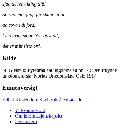
sjaa det er allting ditt!
So sælt ein gong for sliten mann
aa sova i di jord.
Gud evigt signe Norigs land,
det er mitt siste ord.
Kilde
N. Gjelsvik: Fyredrag aat ungdomslag nr. 14: Den frilynde
ungdomsrørsla. Norigs Ungdomslag, Oslo 1914.
Emneoversigt
Frihet
Kristendom
Språksak
Årsmøtetale
Virksomme ord
Om informasjonskapsler
Personvern