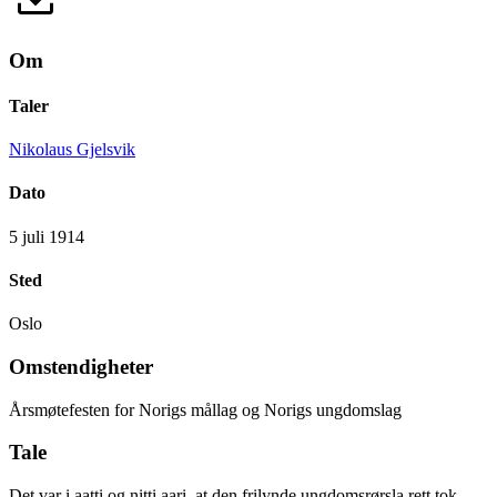
Om
Taler
Nikolaus Gjelsvik
Dato
5 juli 1914
Sted
Oslo
Omstendigheter
Årsmøtefesten for Norigs mållag og Norigs ungdomslag
Tale
Det var i aatti og nitti aari, at den frilynde ungdomsrørsla rett tok