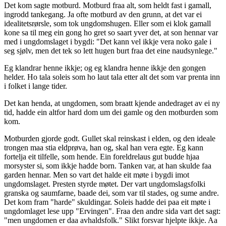
Det kom sagte motburd. Motburd fraa alt, som heldt fast i gamall,
ingrodd tankegang. Ja ofte motburd av den grunn, at det var ei
idealitetsrørsle, som tok ungdomshugen. Eller som ei klok gamall
kone sa til meg ein gong ho gret so saart yver det, at son hennar var
med i ungdomslaget i bygdi: "Det kann vel ikkje vera noko gale i
seg sjølv, men det tek so lett hugen burt fraa det eine naudsynlege."
Eg klandrar henne ikkje; og eg klandra henne ikkje den gongen
helder. Ho tala soleis som ho laut tala etter alt det som var prenta inn
i folket i lange tider.
Det kan henda, at ungdomen, som braatt kjende andedraget av ei ny
tid, hadde ein altfor hard dom um dei gamle og den motburden som
kom.
Motburden gjorde godt. Gullet skal reinskast i elden, og den ideale
trongen maa stia eldprøva, han og, skal han vera egte. Eg kann
fortelja eit tilfelle, som hende. Ein foreldrelaus gut budde hjaa
morsyster si, som ikkje hadde born. Tanken var, at han skulde faa
garden hennar. Men so vart det halde eit møte i bygdi imot
ungdomslaget. Presten styrde møtet. Der vart ungdomslagsfolki
granska og saumfarne, baade dei, som var til stades, og sume andre.
Det kom fram "harde" skuldingar. Soleis hadde dei paa eit møte i
ungdomlaget lese upp "Ervingen". Fraa den andre sida vart det sagt:
"men ungdomen er daa avhaldsfolk." Slikt forsvar hjelpte ikkje. Aa