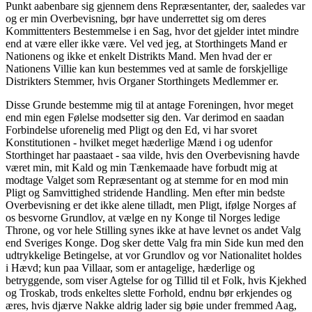
Punkt aabenbare sig gjennem dens Repræsentanter, der, saaledes var
og er min Overbevisning, bør have underrettet sig om deres
Kommittenters Bestemmelse i en Sag, hvor det gjelder intet mindre
end at være eller ikke være. Vel ved jeg, at Storthingets Mand er
Nationens og ikke et enkelt Distrikts Mand. Men hvad der er
Nationens Villie kan kun bestemmes ved at samle de forskjellige
Distrikters Stemmer, hvis Organer Storthingets Medlemmer er.
Disse Grunde bestemme mig til at antage Foreningen, hvor meget
end min egen Følelse modsetter sig den. Var derimod en saadan
Forbindelse uforenelig med Pligt og den Ed, vi har svoret
Konstitutionen - hvilket meget hæderlige Mænd i og udenfor
Storthinget har paastaaet - saa vilde, hvis den Overbevisning havde
været min, mit Kald og min Tænkemaade have forbudt mig at
modtage Valget som Repræsentant og at stemme for en mod min
Pligt og Samvittighed stridende Handling. Men efter min bedste
Overbevisning er det ikke alene tilladt, men Pligt, ifølge Norges af
os besvorne Grundlov, at vælge en ny Konge til Norges ledige
Throne, og vor hele Stilling synes ikke at have levnet os andet Valg
end Sveriges Konge. Dog sker dette Valg fra min Side kun med den
udtrykkelige Betingelse, at vor Grundlov og vor Nationalitet holdes
i Hævd; kun paa Villaar, som er antagelige, hæderlige og
betryggende, som viser Agtelse for og Tillid til et Folk, hvis Kjekhed
og Troskab, trods enkeltes slette Forhold, endnu bør erkjendes og
æres, hvis djærve Nakke aldrig lader sig bøie under fremmed Aag,