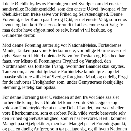
I dette Øieblik bydes os Foreningen med Sverige som det eneste
sandsynlige Redningsmiddel, som den eneste Udvei, hvorpaa vi for
Øieblikket kan frelse selve vor Frihed og Selvstændighed. Denne
Forening, eller Kamp paa Liv og Død, er det eneste Valg, som er os
levnet, og kun kort Frist er os forundt til at bestemme vort Valg. Vi
maa derfor have afgjort med os selv, hvad vi vil beslutte, og
Grunderne derfor.
Mod denne Forening sætter sig vor Nationalfølelse, Forfædrenes
Minde, Tanken paa vore Efterkommere, vor billige Harme over det
dybe Saar, vort hidtild uplettede Navn for Troskab og Kjekhed har
faaet, vor Mistro til Foreningens Tryghed og Varighed, den
Nordmanden saa forhadte Tvang, hvorunder Baandet skal knyttes,
Tanken om, at en blot føderativ Forbindelse kunde føre - og det
maaske sikkrere - til det af Sverige foregivne Maal, og endelig Frygt
for de indvortes Uroligheder, som, under Gemytternes forskjellige
Stemning, lettelig kan opstaa.
For denne Forening taler Uvisheden af den fra vor Side saa slet
forberedte kamp, hvis Udfald let kunde vorde Ødelæggelse og
voldsom Undertrykkelse at en stor Del af Landet, hvorved vi eller
vore Efterkommere, som et erobret Folk, vilde vorde berøvede selv
den Frihed og Selvstændighed, som vi har besvoret. Hertil kommer
Mangel paa Hjælpekilder, men især Mangel paa et Foreningspunkt,
og paa en duelig Anfører, som tør paatage sig, og til hvem Nationen