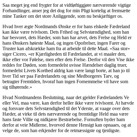
Saa meget jeg end frygter for at vidtløftiggjøre nærværende vigtige
Forhandlinger, anser jeg det dog for min Pligt kortelig at fremsætte
mine Tanker om det store Anliggende, som nu beskjæftiger os.
Hvad hver ægte Nordmands Ønske er for hans elskede Fædreland
kan ikke være tvivlsom. Dets Frihed og Selvstændighed, som han
har besvoret, dets Hæder, som han har arvet, dets Frelse og Held er
hans Ønskers høieste Maal, og ingen Opofrelser, ingen Farer og
Truster kan afskrække ham fra at arbeide til dette Maal. «Saa stor»
siger Cicero, «er Kjærligheden til Fædrelandet, at vi maaler den,
ikke efter vor Følelse, men efter dets Frelse. Derfor vil den Vise ikke
reddes for Døden, som formedelst uvisse Hændelser daglig truer,
formedelst Livets Korthed aldrig kan være langt borte, at han jo til
hver Tid ser paa Fædrelandets og sine Medborgeres Tarv, og
betragter Fremtiden, hvoraf han ingen Fornemmelse vil have som
sig tilhørende.»
Hvad Nordmandens Beslutning, naar det gjelder Fædrelandets Ve
eller Vel, maa være, kan derfor heller ikke være tvivlsomt. At hævde
og forsvare dets Selvstændighed til det Yderste, at vaage over dets
Hæder, at virke til dets nærværende og fremtidige Held maa være
hans faste Villie og nidkjære Bestræbelse. Fornuften byder ham
derfor at veie Midlerne, hvorved denne Hensigt kan opnaaes, og at
velge de, som han erkjender for de retmæssigste og tjenligste.