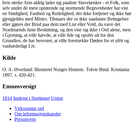
hvis sterke Arm aldrig lader sig paaliste Slavelænker - et Folk, som
selv under de mest oprørende og stormende Begivenheder har vist
en Sindighed, Fasthed og Redelighed, der ikke fortjener og ikke bør
gjengjeldes med Mistro. Tilstaaes der os ikke saadanne Betingelser
eller gjøres der Brud paa dem med List eller Vold, da være det
Nordmænds faste Beslutning, og den vise sig ikke i Ord alene, men
i Gjerning, at ville hævde, at ville lide og opofre alt for den
Grundlov, de har besvoret, at ville foretrække Døden for et ufrit og
vanhæderligt Liv.
Kilde
O. A. Øverland: Illustreret Norges Historie. Tolvte Bind. Kristiania
1897, s. 420-421.
Emneoversigt
1814
Innlegg i Stortinget
Union
Virksomme ord
Om informasjonskapsler
Personvern