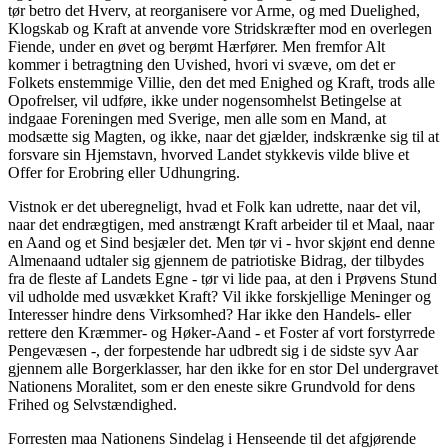
tør betro det Hverv, at reorganisere vor Arme, og med Duelighed,
Klogskab og Kraft at anvende vore Stridskræfter mod en overlegen
Fiende, under en øvet og berømt Hærfører. Men fremfor Alt
kommer i betragtning den Uvished, hvori vi svæve, om det er
Folkets enstemmige Villie, den det med Enighed og Kraft, trods alle
Opofrelser, vil udføre, ikke under nogensomhelst Betingelse at
indgaae Foreningen med Sverige, men alle som en Mand, at
modsætte sig Magten, og ikke, naar det gjælder, indskrænke sig til at
forsvare sin Hjemstavn, hvorved Landet stykkevis vilde blive et
Offer for Erobring eller Udhungring.
Vistnok er det uberegneligt, hvad et Folk kan udrette, naar det vil,
naar det endrægtigen, med anstrængt Kraft arbeider til et Maal, naar
en Aand og et Sind besjæler det. Men tør vi - hvor skjønt end denne
Almenaand udtaler sig gjennem de patriotiske Bidrag, der tilbydes
fra de fleste af Landets Egne - tør vi lide paa, at den i Prøvens Stund
vil udholde med usvækket Kraft? Vil ikke forskjellige Meninger og
Interesser hindre dens Virksomhed? Har ikke den Handels- eller
rettere den Kræmmer- og Høker-Aand - et Foster af vort forstyrrede
Pengevæsen -, der forpestende har udbredt sig i de sidste syv Aar
gjennem alle Borgerklasser, har den ikke for en stor Del undergravet
Nationens Moralitet, som er den eneste sikre Grundvold for dens
Frihed og Selvstændighed.
Forresten maa Nationens Sindelag i Henseende til det afgjørende