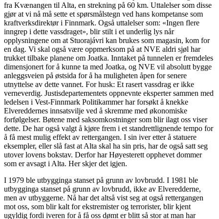
fra Kvænangen til Alta, en strekning på 60 km. Uttalelser som disse
gjør at vi nå må sette et spørsmålstegn ved hans kompetanse som
kraftverksdirektør i Finnmark. Også uttalelser som: «Ingen flere
inngrep i dette vassdraget», blir stilt i et underlig lys når
opplysningene om at Stuorajávri kan brukes som magasin, kom for
en dag. Vi skal også være oppmerksom på at NVE aldri sjøl har
trukket tilbake planene om Joatka. Inntaket på tunnelen er fremdeles
dimensjonert for å kunne ta med Joatka, og NVE vil absolutt bygge
anleggsveien på østsida for å ha muligheten åpen for senere
utnyttelse av dette vannet. For husk: Et rasert vassdrag er ikke
verneverdig. Justisdepartementets oppnevnte eksperter sammen med
ledelsen i Vest-Finnmark Politikammer har forsøkt å knekke
Elvereddernes innsatsvilje ved å skremme med økonomiske
forfølgelser. Bøtene med saksomkostninger som blir ilagt oss viser
dette. De har også valgt å kjøre frem i et standrettlignende tempo for
å få mest mulig effekt av rettergangen. I sin iver etter å statuere
eksempler, eller slå fast at Alta skal ha sin pris, har de også satt seg
utover lovens bokstav. Derfor har Høyesterett opphevet dommer
som er avsagt i Alta. Her skjer det igjen.
I 1979 ble utbygginga stanset på grunn av lovbrudd. I 1981 ble
utbygginga stanset på grunn av lovbrudd, ikke av Elveredderne,
men av utbyggerne. Nå har det altså vist seg at også rettergangen
mot oss, som blir kalt for ekstremister og terrorister, blir kjent
ugyldig fordi iveren for å få oss dømt er blitt så stor at man har