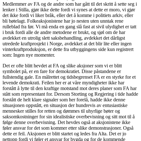
Medlemmer av FA og de andre som har gått til det skritt å sette seg i
lenker i Stilla, gjør ikke dette fordi vi synes at dette er moro, vi gjør
det ikke fordi vi liker bråk, eller det å komme i politiets arkiv, eller
bli bøtelagt. Folkeaksjonistene har jo nesten uten unntak rene
rulleblad fra før. Vi må enda en gang slå fast at sivil ulydighet er tatt
i bruk fordi alle de andre metodene er brukt, og sjøl om de har
avdekket en utrolig slett saksbehandling, avdekket det dårligst
utredede kraftprosjekt i Norge, avdekket at det blir lite eller ingen
vinterkraftproduksjon, er dette fra utbyggingens side kun registrert
som: Ingen nye momenter.
Det er ofte blitt hevdet at FA og slike aksjoner som vi er blitt
symbolet på, er en fare for demokratiet. Disse påstandene er
fullstendig gale. En målrettet og tidsbegrenset FA er en styrke for et
levende demokrati. Feilen her er at våre myndigheter ikke har
forstått å lytte til den kraftige motstand mot deres planer som FA har
stått som representant for. Dersom Storting og Regjering i tide hadde
forstått de helt klare signaler som her forelå, hadde ikke denne
situasjonen oppstått, en situasjon der hundrevis av entusiastiske
mennesker stilles for retten og dømmes til uhyrlige bøter og
saksomkostninger for sin idealistiske overbevisning og sitt mot til å
følge denne overbevisning. Det hevdes også at aksjonistene ikke
føler ansvar for det som kommer etter slike demonstrasjoner. Også
dette er feil. Aksjonen er blitt startet og ledes fra Alta. Det er jo
nettopp fordi vi føler et ansvar for bygda og for de kommende