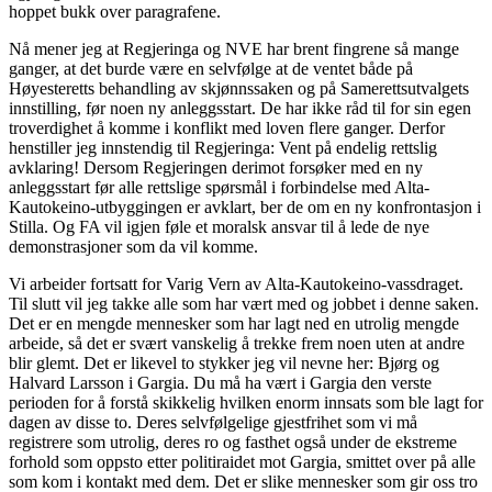
hoppet bukk over paragrafene.
Nå mener jeg at Regjeringa og NVE har brent fingrene så mange
ganger, at det burde være en selvfølge at de ventet både på
Høyesteretts behandling av skjønnssaken og på Samerettsutvalgets
innstilling, før noen ny anleggsstart. De har ikke råd til for sin egen
troverdighet å komme i konflikt med loven flere ganger. Derfor
henstiller jeg innstendig til Regjeringa: Vent på endelig rettslig
avklaring! Dersom Regjeringen derimot forsøker med en ny
anleggsstart før alle rettslige spørsmål i forbindelse med Alta-
Kautokeino-utbyggingen er avklart, ber de om en ny konfrontasjon i
Stilla. Og FA vil igjen føle et moralsk ansvar til å lede de nye
demonstrasjoner som da vil komme.
Vi arbeider fortsatt for Varig Vern av Alta-Kautokeino-vassdraget.
Til slutt vil jeg takke alle som har vært med og jobbet i denne saken.
Det er en mengde mennesker som har lagt ned en utrolig mengde
arbeide, så det er svært vanskelig å trekke frem noen uten at andre
blir glemt. Det er likevel to stykker jeg vil nevne her: Bjørg og
Halvard Larsson i Gargia. Du må ha vært i Gargia den verste
perioden for å forstå skikkelig hvilken enorm innsats som ble lagt for
dagen av disse to. Deres selvfølgelige gjestfrihet som vi må
registrere som utrolig, deres ro og fasthet også under de ekstreme
forhold som oppsto etter politiraidet mot Gargia, smittet over på alle
som kom i kontakt med dem. Det er slike mennesker som gir oss tro