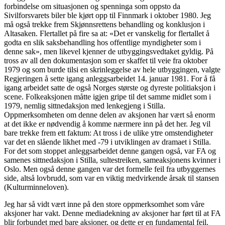
forbindelse om situasjonen og spenninga som oppsto da
Sivilforsvarets biler ble kjørt opp til Finnmark i oktober 1980. Jeg
må også trekke frem Skjønnsrettens behandling og konklusjon i
Altasaken. Flertallet på fire sa at: «Det er vanskelig for flertallet å
godta en slik saksbehandling hos offentlige myndigheter som i
denne sak», men likevel kjenner de utbyggingsvedtaket gyldig. På
tross av all den dokumentasjon som er skaffet til veie fra oktober
1979 og som burde tilsi en skrinleggelse av hele utbyggingen, valgte
Regjeringen å sette igang anleggsarbeidet 14. januar 1981. For å få
igang arbeidet satte de også Norges største og dyreste politiaksjon i
scene. Folkeaksjonen måtte igjen gripe til det samme midlet som i
1979, nemlig sittnedaksjon med lenkegjeng i Stilla.
Oppmerksomheten om denne delen av aksjonen har vært så enorm
at det ikke er nødvendig å komme nærmere inn på det her. Jeg vil
bare trekke frem ett faktum: At tross i de ulike ytre omstendigheter
var det en slående likhet med -79 i utviklingen av dramaet i Stilla.
For det som stoppet anleggsarbeidet denne gangen også, var FA og
samenes sittnedaksjon i Stilla, sultestreiken, sameaksjonens kvinner i
Oslo. Men også denne gangen var det formelle feil fra utbyggernes
side, altså lovbrudd, som var en viktig medvirkende årsak til stansen
(Kulturminneloven).
Jeg har så vidt vært inne på den store oppmerksomhet som våre
aksjoner har vakt. Denne mediadekning av aksjoner har ført til at FA
blir forbundet med bare aksjoner, og dette er en fundamental feil.