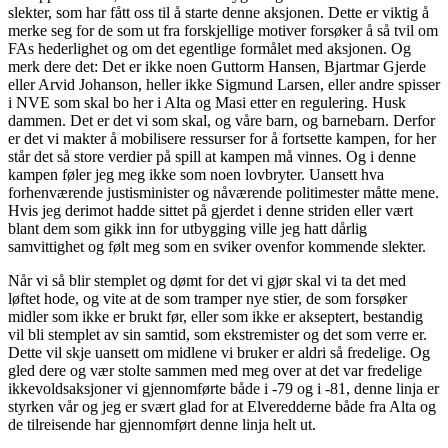
slekter, som har fått oss til å starte denne aksjonen. Dette er viktig å
merke seg for de som ut fra forskjellige motiver forsøker å så tvil om
FAs hederlighet og om det egentlige formålet med aksjonen. Og
merk dere det: Det er ikke noen Guttorm Hansen, Bjartmar Gjerde
eller Arvid Johanson, heller ikke Sigmund Larsen, eller andre spisser
i NVE som skal bo her i Alta og Masi etter en regulering. Husk
dammen. Det er det vi som skal, og våre barn, og barnebarn. Derfor
er det vi makter å mobilisere ressurser for å fortsette kampen, for her
står det så store verdier på spill at kampen må vinnes. Og i denne
kampen føler jeg meg ikke som noen lovbryter. Uansett hva
forhenværende justisminister og nåværende politimester måtte mene.
Hvis jeg derimot hadde sittet på gjerdet i denne striden eller vært
blant dem som gikk inn for utbygging ville jeg hatt dårlig
samvittighet og følt meg som en sviker ovenfor kommende slekter.
Når vi så blir stemplet og dømt for det vi gjør skal vi ta det med
løftet hode, og vite at de som tramper nye stier, de som forsøker
midler som ikke er brukt før, eller som ikke er akseptert, bestandig
vil bli stemplet av sin samtid, som ekstremister og det som verre er.
Dette vil skje uansett om midlene vi bruker er aldri så fredelige. Og
gled dere og vær stolte sammen med meg over at det var fredelige
ikkevoldsaksjoner vi gjennomførte både i -79 og i -81, denne linja er
styrken vår og jeg er svært glad for at Elveredderne både fra Alta og
de tilreisende har gjennomført denne linja helt ut.