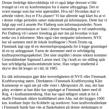
Denne fredelige ikkevoldslinja vil vi også følge dersom vi blir
tvunget ut i en ny konfrontasjon for å stanse utbygginga. Det er
svært mange som har reist spørsmålet. Hva nå? Hvordan skal vi
arbeide videre, hva er FAs planer? Vi har allerede sagt klart fra at vi
i denne rolige perioden satser maksimalt på informasjon. Dette har vi
fulgt opp ved å ansette Per Flatberg som informasjonsleder. Noen
nærmere presentasjon av ham i denne forsamling er vel unødvendig.
Per Flatberg vil i senere foredrag gå mer inn på hvordan vi kan
tenke oss å informere. Men også våre motparter informerer, NVE
har nå sammen med de lokale kraftlagene i Nord-Troms og
Finnmark lagt opp til en skremselspropaganda for å legge grunnlaget
til en ny anleggsstart. Faren de skremmer med er selvfølgelig
kraftrasjoneringsspøkelset. Det siste utspillet i denne rekken kommer
Generaldirektør Sigmund Larsen med. Og i kraft av sin stilling spår
han selvfølgelig landsomfattende krise. Han velger imidlertid å
skyve den litt lenger ut i tid, til 1985.
En slik informasjon gjør ikke troverdigheten til NVE eller Finnmark
Kraftforsyning større. Direktøren i Finnmark Kraftforsyning Kåre
Kummenje er også ute på ville veier i
Aftenposten
26. mai, der han
påny avslører at han ikke har oppdaget at Finnmark hører med til
Reg. 4 i kraftsammenheng. Han har også tidligere uttalt at for å
skaffe Finnmark sikker krafttilførsel uten Alta, må det bygges 1000
km. kostbare linjer fra Kobbelv og nordover. Som kraftverksdirektør
i Finnmark burde han vite at flaskehalsen på denne strekningen er