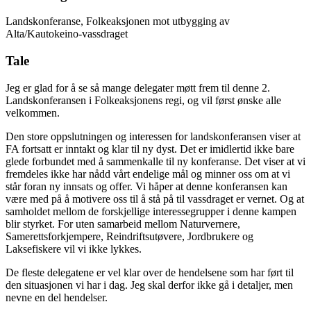
Landskonferanse, Folkeaksjonen mot utbygging av
Alta/Kautokeino-vassdraget
Tale
Jeg er glad for å se så mange delegater møtt frem til denne 2.
Landskonferansen i Folkeaksjonens regi, og vil først ønske alle
velkommen.
Den store oppslutningen og interessen for landskonferansen viser at
FA fortsatt er inntakt og klar til ny dyst. Det er imidlertid ikke bare
glede forbundet med å sammenkalle til ny konferanse. Det viser at vi
fremdeles ikke har nådd vårt endelige mål og minner oss om at vi
står foran ny innsats og offer. Vi håper at denne konferansen kan
være med på å motivere oss til å stå på til vassdraget er vernet. Og at
samholdet mellom de forskjellige interessegrupper i denne kampen
blir styrket. For uten samarbeid mellom Naturvernere,
Samerettsforkjempere, Reindriftsutøvere, Jordbrukere og
Laksefiskere vil vi ikke lykkes.
De fleste delegatene er vel klar over de hendelsene som har ført til
den situasjonen vi har i dag. Jeg skal derfor ikke gå i detaljer, men
nevne en del hendelser.