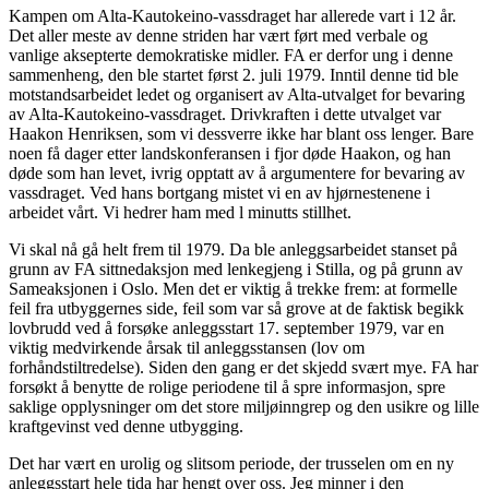
Kampen om Alta-Kautokeino-vassdraget har allerede vart i 12 år.
Det aller meste av denne striden har vært ført med verbale og
vanlige aksepterte demokratiske midler. FA er derfor ung i denne
sammenheng, den ble startet først 2. juli 1979. Inntil denne tid ble
motstandsarbeidet ledet og organisert av Alta-utvalget for bevaring
av Alta-Kautokeino-vassdraget. Drivkraften i dette utvalget var
Haakon Henriksen, som vi dessverre ikke har blant oss lenger. Bare
noen få dager etter landskonferansen i fjor døde Haakon, og han
døde som han levet, ivrig opptatt av å argumentere for bevaring av
vassdraget. Ved hans bortgang mistet vi en av hjørnestenene i
arbeidet vårt. Vi hedrer ham med l minutts stillhet.
Vi skal nå gå helt frem til 1979. Da ble anleggsarbeidet stanset på
grunn av FA sittnedaksjon med lenkegjeng i Stilla, og på grunn av
Sameaksjonen i Oslo. Men det er viktig å trekke frem: at formelle
feil fra utbyggernes side, feil som var så grove at de faktisk begikk
lovbrudd ved å forsøke anleggsstart 17. september 1979, var en
viktig medvirkende årsak til anleggsstansen (lov om
forhåndstiltredelse). Siden den gang er det skjedd svært mye. FA har
forsøkt å benytte de rolige periodene til å spre informasjon, spre
saklige opplysninger om det store miljøinngrep og den usikre og lille
kraftgevinst ved denne utbygging.
Det har vært en urolig og slitsom periode, der trusselen om en ny
anleggsstart hele tida har hengt over oss. Jeg minner i den