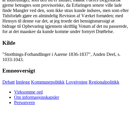
gjerne betragtes som provisoriske, da Erfaringen senere ville lade
finde Mangler ved den, som ikke strax kunde indsees, men som efter
Tidsforløb gjøre en almindelig Revision af Værket fornøden; med
Hensyn til denne var det, at jeg troede det hensigtsmæssigt at
bidrage til Opbevaring igjennem skriftlig Votum af det nu passerede,
for at det maaskee da kunde komme under fornyet Drøftelse.
Kilde
"Storthings-Forhandlinger i Aarene 1836-1837", Anden Deel, s.
1033-1043.
Emneoversigt
Debatt
Innlegg
Kommunepolitikk
Lovgivning
Regionalpolitikk
Virksomme ord
Om informasjonskapsler
Personvern