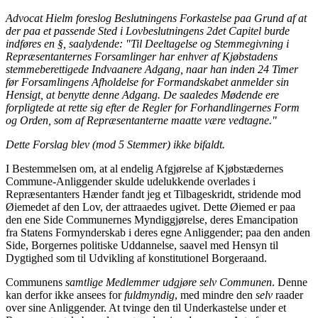
Advocat Hielm foreslog Beslutningens Forkastelse paa Grund af at
der paa et passende Sted i Lovbeslutningens 2det Capitel burde
indføres en §, saalydende: "Til Deeltagelse og Stemmegivning i
Repræsentanternes Forsamlinger har enhver af Kjøbstadens
stemmeberettigede Indvaanere Adgang, naar han inden 24 Timer
før Forsamlingens Afholdelse for Formandskabet anmelder sin
Hensigt, at benytte denne Adgang. De saaledes Mødende ere
forpligtede at rette sig efter de Regler for Forhandlingernes Form
og Orden, som af Repræsentanterne maatte være vedtagne."
Dette Forslag blev (mod 5 Stemmer) ikke bifaldt.
I Bestemmelsen om, at al endelig Afgjørelse af Kjøbstædernes
Commune-Anliggender skulde udelukkende overlades i
Repræsentanters Hænder fandt jeg et Tilbageskridt, stridende mod
Øiemedet af den Lov, der attraaedes ugivet. Dette Øiemed er paa
den ene Side Communernes Myndiggjørelse, deres Emancipation
fra Statens Formynderskab i deres egne Anliggender; paa den anden
Side, Borgernes politiske Uddannelse, saavel med Hensyn til
Dygtighed som til Udvikling af konstitutionel Borgeraand.
Communens
samtlige Medlemmer udgjøre selv Communen
. Denne
kan derfor ikke ansees for
fuldmyndig
, med mindre den
selv
raader
over sine Anliggender. At tvinge den til Underkastelse under et