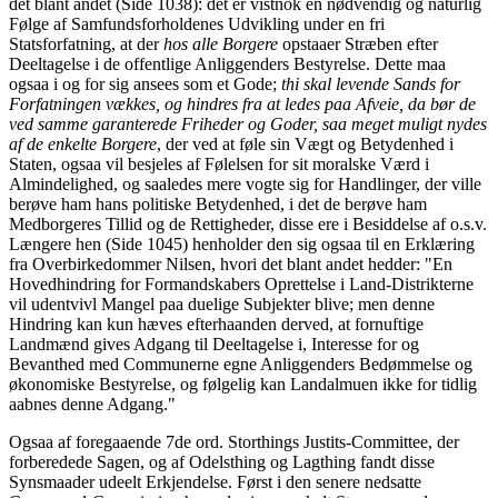
det blant andet (Side 1038): det er vistnok en nødvendig og naturlig
Følge af Samfundsforholdenes Udvikling under en fri
Statsforfatning, at der
hos alle Borgere
opstaaer Stræben efter
Deeltagelse i de offentlige Anliggenders Bestyrelse. Dette maa
ogsaa i og for sig ansees som et Gode;
thi skal levende Sands for
Forfatningen vækkes, og hindres fra at ledes paa Afveie, da bør de
ved samme garanterede Friheder og Goder, saa meget muligt nydes
af de enkelte Borgere
, der ved at føle sin Vægt og Betydenhed i
Staten, ogsaa vil besjeles af Følelsen for sit moralske Værd i
Almindelighed, og saaledes mere vogte sig for Handlinger, der ville
berøve ham hans politiske Betydenhed, i det de berøve ham
Medborgeres Tillid og de Rettigheder, disse ere i Besiddelse af o.s.v.
Længere hen (Side 1045) henholder den sig ogsaa til en Erklæring
fra Overbirkedommer Nilsen, hvori det blant andet hedder: "En
Hovedhindring for Formandskabers Oprettelse i Land-Distrikterne
vil udentvivl Mangel paa duelige Subjekter blive; men denne
Hindring kan kun hæves efterhaanden derved, at fornuftige
Landmænd gives Adgang til Deeltagelse i, Interesse for og
Bevanthed med Communerne egne Anliggenders Bedømmelse og
økonomiske Bestyrelse, og følgelig kan Landalmuen ikke for tidlig
aabnes denne Adgang."
Ogsaa af foregaaende 7de ord. Storthings Justits-Committee, der
forberedede Sagen, og af Odelsthing og Lagthing fandt disse
Synsmaader udeelt Erkjendelse. Først i den senere nedsatte