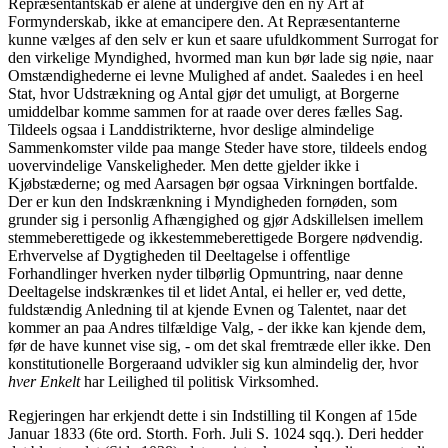
Repræsentantskab er alene at undergive den en ny Art af
Formynderskab, ikke at emancipere den. At Repræsentanterne
kunne vælges af den selv er kun et saare ufuldkomment Surrogat for
den virkelige Myndighed, hvormed man kun bør lade sig nøie, naar
Omstændighederne ei levne Mulighed af andet. Saaledes i en heel
Stat, hvor Udstrækning og Antal gjør det umuligt, at Borgerne
umiddelbar komme sammen for at raade over deres fælles Sag.
Tildeels ogsaa i Landdistrikterne, hvor deslige almindelige
Sammenkomster vilde paa mange Steder have store, tildeels endog
uovervindelige Vanskeligheder. Men dette gjelder ikke i
Kjøbstæderne; og med Aarsagen bør ogsaa Virkningen bortfalde.
Der er kun den Indskrænkning i Myndigheden fornøden, som
grunder sig i personlig Afhængighed og gjør Adskillelsen imellem
stemmeberettigede og ikkestemmeberettigede Borgere nødvendig.
Erhvervelse af Dygtigheden til Deeltagelse i offentlige
Forhandlinger hverken nyder tilbørlig Opmuntring, naar denne
Deeltagelse indskrænkes til et lidet Antal, ei heller er, ved dette,
fuldstændig Anledning til at kjende Evnen og Talentet, naar det
kommer an paa Andres tilfældige Valg, - der ikke kan kjende dem,
før de have kunnet vise sig, - om det skal fremtræde eller ikke. Den
konstitutionelle Borgeraand udvikler sig kun almindelig der, hvor
hver Enkelt
har Leilighed til politisk Virksomhed.
Regjeringen har erkjendt dette i sin Indstilling til Kongen af 15de
Januar 1833 (6te ord. Storth. Forh. Juli S. 1024 sqq.). Deri hedder