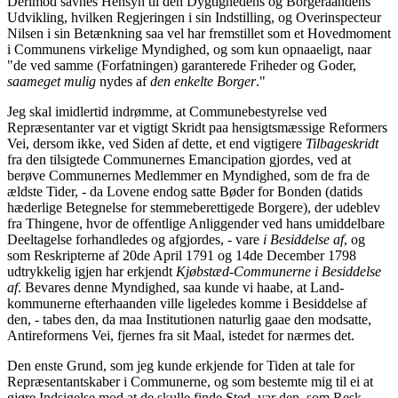
Derimod savnes Hensyn til den Dygtighedens og Borgeraandens
Udvikling, hvilken Regjeringen i sin Indstilling, og Overinspecteur
Nilsen i sin Betænkning saa vel har fremstillet som et Hovedmoment
i Communens virkelige Myndighed, og som kun opnaaeligt, naar
"de ved samme (Forfatningen) garanterede Friheder og Goder,
saameget mulig
nydes af
den enkelte Borger
."
Jeg skal imidlertid indrømme, at Communebestyrelse ved
Repræsentanter var et vigtigt Skridt paa hensigtsmæssige Reformers
Vei, dersom ikke, ved Siden af dette, et end vigtigere
Tilbageskridt
fra den tilsigtede Communernes Emancipation gjordes, ved at
berøve Communernes Medlemmer en Myndighed, som de fra de
ældste Tider, - da Lovene endog satte Bøder for Bonden (datids
hæderlige Betegnelse for stemmeberettigede Borgere), der udeblev
fra Thingene, hvor de offentlige Anliggender ved hans umiddelbare
Deeltagelse forhandledes og afgjordes, - vare
i Besiddelse af
, og
som Reskripterne af 20de April 1791 og 14de December 1798
udtrykkelig igjen har erkjendt
Kjøbstæd-Communerne i Besiddelse
af
. Bevares denne Myndighed, saa kunde vi haabe, at Land-
kommunerne efterhaanden ville ligeledes komme i Besiddelse af
den, - tabes den, da maa Institutionen naturlig gaae den modsatte,
Antireformens Vei, fjernes fra sit Maal, istedet for nærmes det.
Den enste Grund, som jeg kunde erkjende for Tiden at tale for
Repræsentantskaber i Communerne, og som bestemte mig til ei at
gjøre Indsigelse mod at de skulle finde Sted, var den, som Resk.