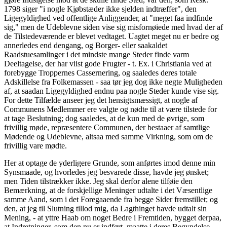
1798 siger "i nogle Kjøbstæder ikke sjelden indtræffer", den
Ligegyldighed ved offentlige Anliggender, at "meget faa indfinde
sig," men de Udeblevne siden vise sig misfornøiede med hvad der af
de Tilstedeværende er blevet vedtaget. Uagtet meget nu er bedre og
annerledes end dengang, og Borger- eller saakaldet
Raadstuesamlinger i det mindste mange Steder finde varm
Deeltagelse, der har viist gode Frugter - t. Ex. i Christiania ved at
forebygge Troppernes Cassernering, og saaledes deres totale
Adskillelse fra Folkemassen - saa tør jeg dog ikke negte Muligheden
af, at saadan Ligegyldighed endnu paa nogle Steder kunde vise sig.
For dette Tilfælde anseer jeg det hensigtsmæssigt, at nogle af
Communens Medlemmer ere valgte og nødte til at være tilstede for
at tage Beslutning; dog saaledes, at de kun med de øvrige, som
frivillig møde, repræsentere Communen, der bestaaer af samtlige
Mødende og Udeblevne, altsaa med samme Virkning, som om de
frivillig vare mødte.
Her at optage de yderligere Grunde, som anførtes imod denne min
Synsmaade, og hvorledes jeg besvarede disse, havde jeg ønsket;
men Tiden tilstrækker ikke. Jeg skal derfor alene tilføie den
Bemærkning, at de forskjellige Meninger udtalte i det Væsentlige
samme Aand, som i det Foregaaende fra begge Sider fremstillet; og
den, at jeg til Slutning tillod mig, da Lagthinget havde udtalt sin
Mening, - at yttre Haab om noget Bedre i Fremtiden, bygget derpaa,
at Indretninger, som den nu er indført, maatte i deres Begyndelse