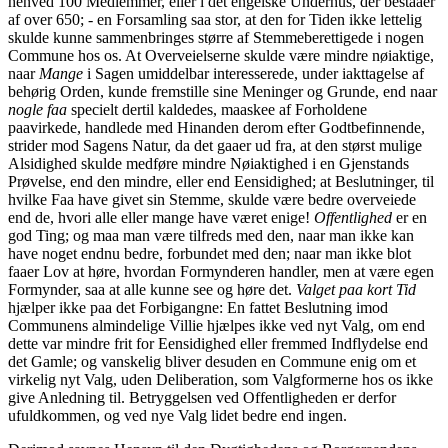
henved 100 Medlemmer, eller i det engelske Underhus, der bestaaer
af over 650; - en Forsamling saa stor, at den for Tiden ikke lettelig
skulde kunne sammenbringes større af Stemmeberettigede i nogen
Commune hos os. At Overveielserne skulde være mindre nøiaktige,
naar
Mange
i Sagen umiddelbar interesserede, under iakttagelse af
behørig Orden, kunde fremstille sine Meninger og Grunde, end naar
nogle faa
specielt dertil kaldedes, maaskee af Forholdene
paavirkede, handlede med Hinanden derom efter Godtbefinnende,
strider mod Sagens Natur, da det gaaer ud fra, at den størst mulige
Alsidighed skulde medføre mindre Nøiaktighed i en Gjenstands
Prøvelse, end den mindre, eller end Eensidighed; at Beslutninger, til
hvilke Faa have givet sin Stemme, skulde være bedre overveiede
end de, hvori alle eller mange have været enige!
Offentlighed
er en
god Ting; og maa man være tilfreds med den, naar man ikke kan
have noget endnu bedre, forbundet med den; naar man ikke blot
faaer Lov at høre, hvordan Formynderen handler, men at være egen
Formynder, saa at alle kunne see og høre det.
Valget paa kort Tid
hjælper ikke paa det Forbigangne: En fattet Beslutning imod
Communens almindelige Villie hjælpes ikke ved nyt Valg, om end
dette var mindre frit for Eensidighed eller fremmed Indflydelse end
det Gamle; og vanskelig bliver desuden en Commune enig om et
virkelig nyt Valg, uden Deliberation, som Valgformerne hos os ikke
give Anledning til. Betryggelsen ved Offentligheden er derfor
ufuldkommen, og ved nye Valg lidet bedre end ingen.