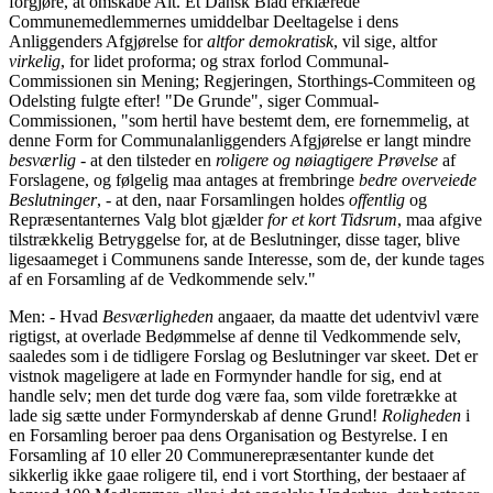
forgjøre, at omskabe Alt. Et Dansk Blad erklærede
Communemedlemmernes umiddelbar Deeltagelse i dens
Anliggenders Afgjørelse for
altfor demokratisk
, vil sige, altfor
virkelig
, for lidet proforma; og strax forlod Communal-
Commissionen sin Mening; Regjeringen, Storthings-Commiteen og
Odelsting fulgte efter! "De Grunde", siger Commual-
Commissionen, "som hertil have bestemt dem, ere fornemmelig, at
denne Form for Communalanliggenders Afgjørelse er langt mindre
besværlig
- at den tilsteder en
roligere og nøiagtigere Prøvelse
af
Forslagene, og følgelig maa antages at frembringe
bedre overveiede
Beslutninger
, - at den, naar Forsamlingen holdes
offentlig
og
Repræsentanternes Valg blot gjælder
for et kort Tidsrum
, maa afgive
tilstrækkelig Betryggelse for, at de Beslutninger, disse tager, blive
ligesaameget i Communens sande Interesse, som de, der kunde tages
af en Forsamling af de Vedkommende selv."
Men: - Hvad
Besværligheden
angaaer, da maatte det udentvivl være
rigtigst, at overlade Bedømmelse af denne til Vedkommende selv,
saaledes som i de tidligere Forslag og Beslutninger var skeet. Det er
vistnok mageligere at lade en Formynder handle for sig, end at
handle selv; men det turde dog være faa, som vilde foretrække at
lade sig sætte under Formynderskab af denne Grund!
Roligheden
i
en Forsamling beroer paa dens Organisation og Bestyrelse. I en
Forsamling af 10 eller 20 Communerepræsentanter kunde det
sikkerlig ikke gaae roligere til, end i vort Storthing, der bestaaer af