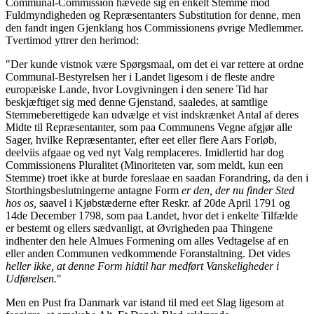
Communal-Commission hævede sig en enkelt Stemme mod
Fuldmyndigheden og Repræsentanters Substitution for denne, men
den fandt ingen Gjenklang hos Commissionens øvrige Medlemmer.
Tvertimod yttrer den herimod:
"Der kunde vistnok være Spørgsmaal, om det ei var rettere at ordne
Communal-Bestyrelsen her i Landet ligesom i de fleste andre
europæiske Lande, hvor Lovgivningen i den senere Tid har
beskjæftiget sig med denne Gjenstand, saaledes, at samtlige
Stemmeberettigede kan udvælge et vist indskrænket Antal af deres
Midte til Repræsentanter, som paa Communens Vegne afgjør alle
Sager, hvilke Repræsentanter, efter eet eller flere Aars Forløb,
deelviis afgaae og ved nyt Valg remplaceres. Imidlertid har dog
Commissionens Pluralitet (Minoriteten var, som meldt, kun een
Stemme) troet ikke at burde foreslaae en saadan Forandring, da den i
Storthingsbeslutningerne antagne Form
er den, der nu finder Sted
hos os,
saavel i Kjøbstæderne efter Reskr. af 20de April 1791 og
14de December 1798, som paa Landet, hvor det i enkelte Tilfælde
er bestemt og ellers sædvanligt, at Øvrigheden paa Thingene
indhenter den hele Almues Formening om alles Vedtagelse af en
eller anden Communen vedkommende Foranstaltning. Det vides
heller ikke, at denne Form hidtil har medført Vanskeligheder i
Udførelsen.
"
Men en Pust fra Danmark var istand til med eet Slag ligesom at