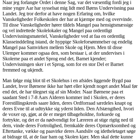
Naar jeg forlangte Ordet i denne Sag, var det væsentlig fordi jeg i
mine yngre Aar har sysselsat mig lidt med Børns Undervisning paa
Landet. Jeg tror derfor at have nogen Erfaring om, hvilke
Vanskeligheder Folkeskolen der har at kjæmpe med og overvinde.
Til disse Vanskeligheder hører tildels Mangel paa hensigtsmæssige
og vel indrettede Skolelokaler og Mangel paa ordentligt
Undervisningsmateriel, Vanskeligheder ved at faa en ordentlig
Klasseinddeling istand, de hyppige Skoleforsømmelser og endelig
Mangel paa Samvirken mellem Skole og Hjem. Men til disse
Ulemper kommer ogsaa den, som bestaar i, at der undervises i
Skolerne paa et andet Sprog end det, Barnet kjender;
Undervisningen sker i et Sprog, som for en stor Del er Barnet
fremmed og ukjendt.
Man følge mig blot til et Skolehus i en afsides liggende Bygd paa
Landet, hvor Børnene ikke har hørt eller kjendt noget andet Maal før
end det, de har tilegnet sig af sin Moder. Naar Børnene paa et
saadant Sted i 7-8 Aars Alderen kommer ind i Skolen, er deres
Forestillingskreds saare liden, deres Ordforraad særdeles knapt og
deres Evne til at udtrykke sig yderst liden. Den Afstængthed, hvori
de voxer op, gjør, at de er meget tilbageholdne, forkuede og
fortrykte, og det er da nødvendigt for Læreren at stige rigtig ned til
dem, vinde deres Fortrolighed, fremkalde deres Opmærksomhed og
Eftertanke, vække og paavirke deres Aandsliv og idetheletaget søge
at bidrage til, at de faar ham og Skolen kjær. Men skal dette kunne