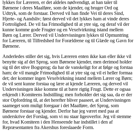
lykkes for Læreren, er det aldeles nødvendigt, at han taler til
Børnene i deres Maalføre, som de kjender, og bruger Ord og
Udtryk, som de forstaar. Derved vil han finde Vei til deres Sind,
Hjerte- og Aandsliv; først derved vil det lykkes ham at vinde deres
Fortrolighed. De vil faa Frimodighed til at ytre sig, og deraf vil der
kunne komme gode Frugter og en Vexelvirkning istand mellem
Børn og Lærer. Derved vil Undervisningen lykkes til Opmuntring
for Læreren, til Tilfredshed for Forældrene og til Glæde og Gavn for
Børnene.
Anderledes stiller det sig, hvis Læreren enten ikke kan eller ikke vil
benytte sig af det Sprog, som Børnene kjender, men derimod holder
sig til det stive Bogsprog; da har de vanskeligt for at følge og forstaa
ham; de vil mangle Frimodighed til at ytre sig og vil ei heller formaa
det; der kommer ingen Vexelvirkning istand mellem Lærer og Børn;
de vil sent kunne forstaa og lære at kjende Læreren, og derved vil
Undervisningen ikke komme til at bære rigtig Frugt. Dette er ogsaa
erkjendt i Komiteens Indstilling; men forholder det sig saa, da er der
stor Opfordring til, at det herefter bliver paaseet, at Undervisningen
saameget som muligt foregaar i det Maalføre, det Sprog, som
Børnene forstaar og kjender. Derfor har jeg været med paa at
underskrive det Forslag, som vi nu staar ligeoverfor. Jeg vil stemme
for, hvad Komiteen i den Henseende har indstillet i den af
Repræsentanten fra Akershus foreslaaede Form.