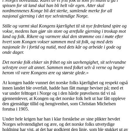
i Norges hovedstad. Kåret av et fritt folk til som fri mann å gå i
spissen for sit land skal han bli helt vår egen. Atter skal
nordmennenes Konge bli det sterke, samlende merke for all
nasjonal gjerning i det nye selvstendige Norge.
Stille og varmt skal Kongens kjærlighet til sit nye fedreland spire og
vokse, medens han gjør sin store og ærefulle gjerning i troskap mot
land og folk. Rikere og varmere skal den strømme oss i møte efter
hvert som Kongen vokser sammen med sit folk, og med dets
nasjonale liv i fortid og nutid, med dets kår og arbeide i gode og
onde dager.
Det norske folk elsker sin frihet og sin uavhengighet, sit selvvundne
selvstyre over alt annet. Sammen med folket selv å verne og hegne
herom vil være Kongens ære og største glede
.»
At kongen hadde vunnet det norske folks kjærlighet og respekt også
innen landet ble overfalt, hadde han fått mange beviser på; med et
var under felttoget i Norge og i den hårde prøvelsens tid vi nå
gjennemlever, at Kongen og det norske folk helt ut har fått oppleve
den gjensidige tillid og hengivenhet, som Christian Michelsen
forutsa i 1905.
Under hele krigen har han i klar forståelse av sine plikter hevdet
Norges selvstendighet og ære, og det norske folks utvetydige
holdning har vist, at det har godkjent den linje, som ble stukket ut av