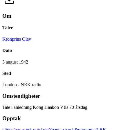
Om
Taler
Kronprins Olav
Dato
3 august 1942
Sted
London - NRK radio
Omstendigheter
Tale i anledning Kong Haakon VIIs 70-årsdag
Opptak
https://www.nrk.no/skole/?page=search&program=NRK