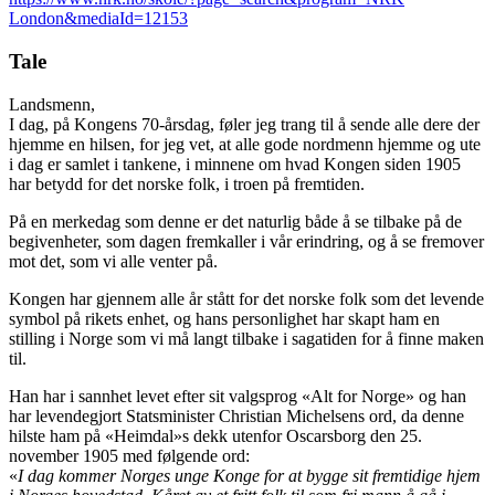
London&mediaId=12153
Tale
Landsmenn,
I dag, på Kongens 70-årsdag, føler jeg trang til å sende alle dere der
hjemme en hilsen, for jeg vet, at alle gode nordmenn hjemme og ute
i dag er samlet i tankene, i minnene om hvad Kongen siden 1905
har betydd for det norske folk, i troen på fremtiden.
På en merkedag som denne er det naturlig både å se tilbake på de
begivenheter, som dagen fremkaller i vår erindring, og å se fremover
mot det, som vi alle venter på.
Kongen har gjennem alle år stått for det norske folk som det levende
symbol på rikets enhet, og hans personlighet har skapt ham en
stilling i Norge som vi må langt tilbake i sagatiden for å finne maken
til.
Han har i sannhet levet efter sit valgsprog «Alt for Norge» og han
har levendegjort Statsminister Christian Michelsens ord, da denne
hilste ham på «Heimdal»s dekk utenfor Oscarsborg den 25.
november 1905 med følgende ord:
«
I dag kommer Norges unge Konge for at bygge sit fremtidige hjem