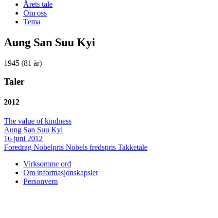
Årets tale
Om oss
Tema
Aung San Suu Kyi
1945 (81 år)
Taler
2012
The value of kindness
Aung San Suu Kyi
16 juni 2012
Foredrag
Nobelpris
Nobels fredspris
Takketale
Virksomme ord
Om informasjonskapsler
Personvern