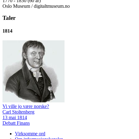
1770 - 1830 (60 år)
Oslo Museum / digitaltmuseum.no
Taler
1814
Vi ville jo være norske?
Carl Stoltenberg
13 mai 1814
Debatt
Finans
Virksomme ord