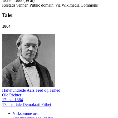
1829 - 1888 (59 år)
Rostads venner, Public domain, via Wikimedia Commons
Taler
1864
Halvhundrede Aars Fred og Frihed
Ole Richter
17 mai 1864
17. mai-tale
Demokrati
Frihet
Virksomme ord