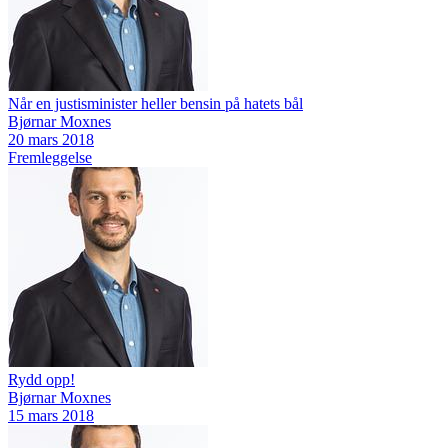
Når en justisminister heller bensin på hatets bål
Bjørnar Moxnes
20 mars 2018
Fremleggelse
Rydd opp!
Bjørnar Moxnes
15 mars 2018