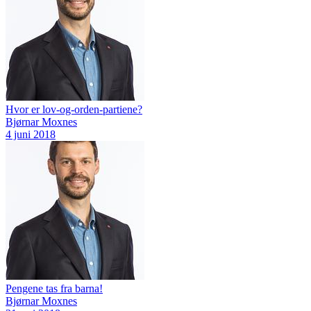
Hvor er lov-og-orden-partiene?
Bjørnar Moxnes
4 juni 2018
Pengene tas fra barna!
Bjørnar Moxnes