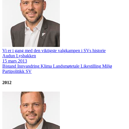
Vi er i gang med den viktigste valgkampen i SVs historie
Audun Lysbakken
15 mars 2013
Bistand
Innvandring
Klima
Landsmøtetale
Likestilling
Miljø
Partipolitikk
SV
2012