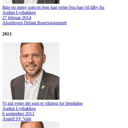
Ikke en meny som en lege kan velge hva han vil tilby fra
Audun Lysbakken
27 februar 2014
Abortloven
Debatt
Reservasjonsrett
2013
Vi må velge det som er viktigst for fremtiden
Audun Lysbakken
6 september 2013
Appell
SV
Valg