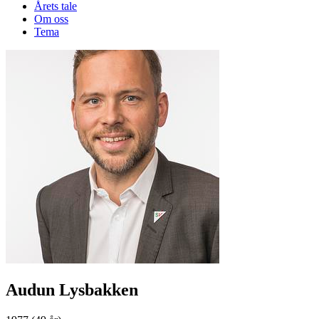
Årets tale
Om oss
Tema
Audun Lysbakken