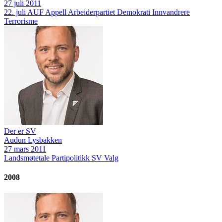
27 juli 2011
22. juli
AUF
Appell
Arbeiderpartiet
Demokrati
Innvandrere
Terrorisme
Der er SV
Audun Lysbakken
27 mars 2011
Landsmøtetale
Partipolitikk
SV
Valg
2008