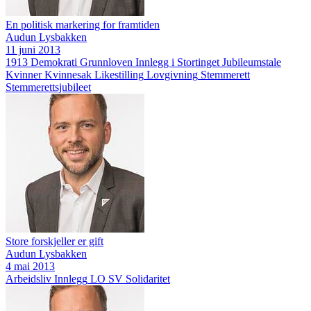
En politisk markering for framtiden
Audun Lysbakken
11 juni 2013
1913
Demokrati
Grunnloven
Innlegg i Stortinget
Jubileumstale
Kvinner
Kvinnesak
Likestilling
Lovgivning
Stemmerett
Stemmerettsjubileet
Store forskjeller er gift
Audun Lysbakken
4 mai 2013
Arbeidsliv
Innlegg
LO
SV
Solidaritet