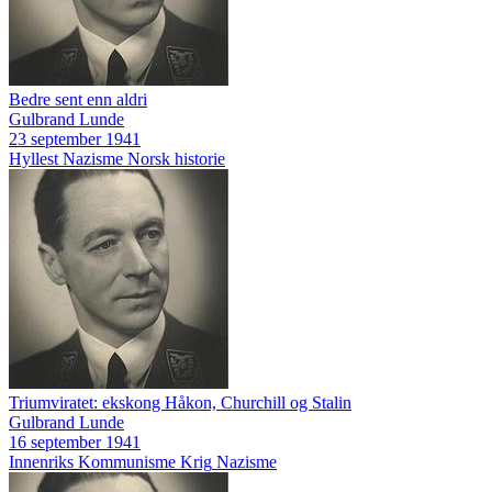
Bedre sent enn aldri
Gulbrand Lunde
23 september 1941
Hyllest
Nazisme
Norsk historie
Triumviratet: ekskong Håkon, Churchill og Stalin
Gulbrand Lunde
16 september 1941
Innenriks
Kommunisme
Krig
Nazisme