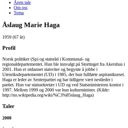
Årets tale
Om oss
Tema
Åslaug Marie Haga
1959 (67 år)
Profil
Norsk politiker (Sp) og statsråd i Kommunal- og
regionaldepartementet. Hun ble innvalgt på Stortinget fra Akershus i
2001. Hun er utdannet statsviter og begynte å jobbe i
Utenriksdepartementet (UD) i 1985, der hun fullførte aspirantkurset.
Haga er leder av Senterpartiet og har tidligere vært nestleder i
partiet. Hun var statssekretær i UD og ved Statsministerens kontor i
1997. Mellom 1999 og 2000 var hun kulturminister. (Kilde:
http://no.wikipedia.org/wiki/%C3%85slaug_Haga)
Taler
2008