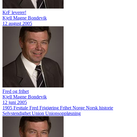
KrF leverer!
Kjell Magne Bondevik
12 august 2005
Fred og frihet
Kjell Magne Bondevik
12 juni 2005
1905
Festtale
Fred
Frigjøring
Frihet
Norge
Norsk historie
Selvstendighet
Union
Unionsoppløsning