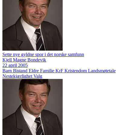
Sette nye gyldne spor i det norske samfunn
Kjell Magne Bondevik
22 april 2005
Barn
Bistand
Eldre
Familie
KrF
Kristendom
Landsmøtetale
Nestekjærlighet
Valg