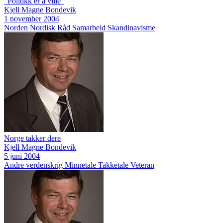
"Politikk er å ville"
Kjell Magne Bondevik
1 november 2004
Norden
Nordisk Råd
Samarbeid
Skandinavisme
Norge takker dere
Kjell Magne Bondevik
5 juni 2004
Andre verdenskrig
Minnetale
Takketale
Veteran