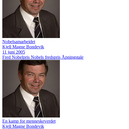
Nobelsamarbeidet
Kjell Magne Bondevik
11 juni 2005
Fred
Nobelpris
Nobels fredspris
Åpningstale
En kamp for menneskeverdet
Kjell Magne Bondevik