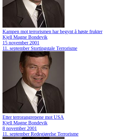
Kampen mot terrorismen har begynt å høste frukter
Kjell Magne Bondevik
15 november 2001
11. september
Stortingstale
Terrorisme
Etter terrorangrepene mot USA
Kjell Magne Bondevik
8 november 2001
11. september
Redegjørelse
Terrorisme