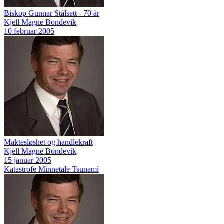
Biskop Gunnar Stålsett - 70 år
Kjell Magne Bondevik
10 februar 2005
Maktesløshet og handlekraft
Kjell Magne Bondevik
15 januar 2005
Katastrofe
Minnetale
Tsunami