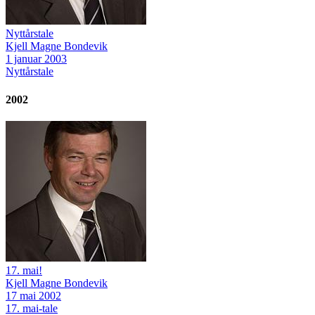
Nyttårstale
Kjell Magne Bondevik
1 januar 2003
Nyttårstale
2002
17. mai!
Kjell Magne Bondevik
17 mai 2002
17. mai-tale