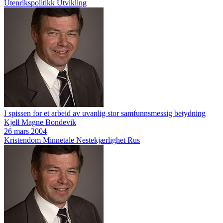
Utenrikspolitikk
Utvikling
I spissen for et arbeid av uvanlig stor samfunnsmessig betydning
Kjell Magne Bondevik
26 mars 2004
Kristendom
Minnetale
Nestekjærlighet
Rus