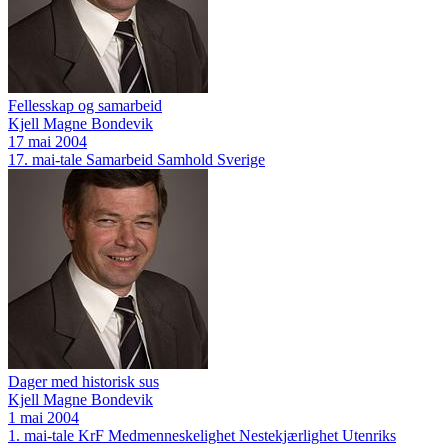
Fellesskap og samarbeid
Kjell Magne Bondevik
17 mai 2004
17. mai-tale
Samarbeid
Samhold
Sverige
Dager med historisk sus
Kjell Magne Bondevik
1 mai 2004
1. mai-tale
KrF
Medmenneskelighet
Nestekjærlighet
Utenriks