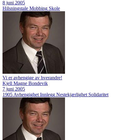
8 juni 2005
Hilsningstale
Mobbing
Skole
Vi er avhengige av hverandre!
Kjell Magne Bondevik
7 juni 2005
1905
Avhengighet
Innlegg
Nestekjærlighet
Solidaritet