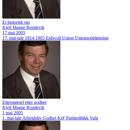
Et historisk sus
Kjell Magne Bondevik
17 mai 2005
17. mai-tale
1814
1905
Eidsvoll
Union
Unionsoppløsning
Etterspørsel etter godhet
Kjell Magne Bondevik
1 mai 2005
1. mai-tale
Arbeidsliv
Godhet
KrF
Partipolitikk
Valg