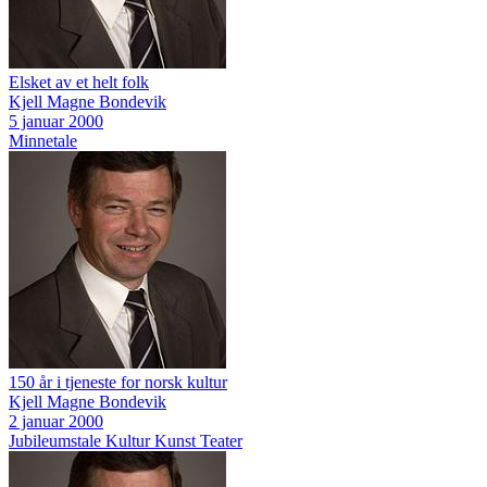
Elsket av et helt folk
Kjell Magne Bondevik
5 januar 2000
Minnetale
150 år i tjeneste for norsk kultur
Kjell Magne Bondevik
2 januar 2000
Jubileumstale
Kultur
Kunst
Teater