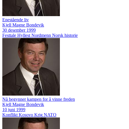
Enestående liv
Kjell Magne Bondevik
30 desember 1999
Festtale
Hyllest
Nordmenn
Norsk historie
Nå begynner kampen for å vinne freden
Kjell Magne Bondevik
10 juni 1999
Konflikt
Kosovo
Krig
NATO