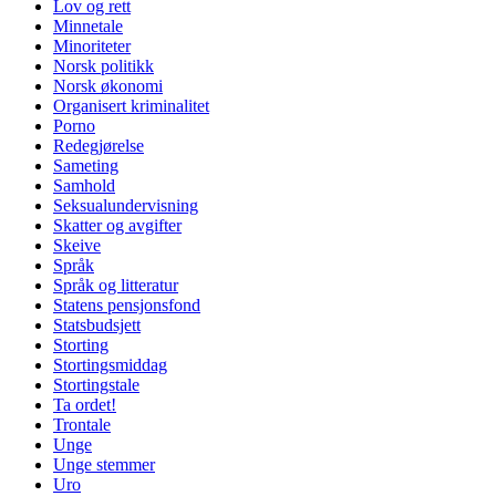
Lov og rett
Minnetale
Minoriteter
Norsk politikk
Norsk økonomi
Organisert kriminalitet
Porno
Redegjørelse
Sameting
Samhold
Seksualundervisning
Skatter og avgifter
Skeive
Språk
Språk og litteratur
Statens pensjonsfond
Statsbudsjett
Storting
Stortingsmiddag
Stortingstale
Ta ordet!
Trontale
Unge
Unge stemmer
Uro