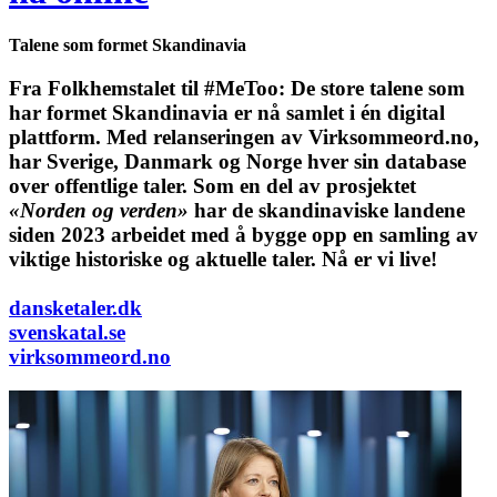
Talene som formet Skandinavia
Fra Folkhemstalet til #MeToo: De store talene som
har formet Skandinavia er nå samlet i én digital
plattform.
Med relanseringen av Virksommeord.no,
har Sverige, Danmark og Norge hver sin database
over offentlige taler. Som en del av prosjektet
«Norden og verden»
har de skandinaviske landene
siden 2023 arbeidet med å bygge opp en samling av
viktige historiske og aktuelle taler. Nå er vi live!
dansketaler.dk
svenskatal.se
virksommeord.no