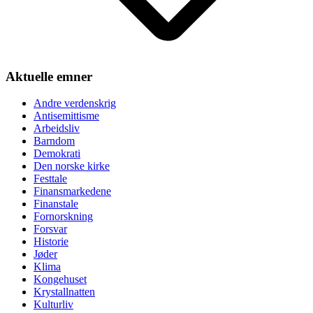
Aktuelle emner
Andre verdenskrig
Antisemittisme
Arbeidsliv
Barndom
Demokrati
Den norske kirke
Festtale
Finansmarkedene
Finanstale
Fornorskning
Forsvar
Historie
Jøder
Klima
Kongehuset
Krystallnatten
Kulturliv