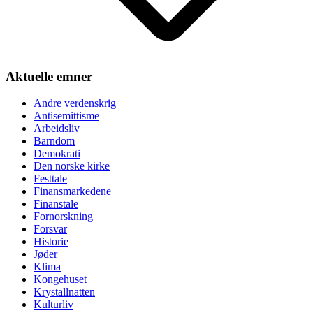
Aktuelle emner
Andre verdenskrig
Antisemittisme
Arbeidsliv
Barndom
Demokrati
Den norske kirke
Festtale
Finansmarkedene
Finanstale
Fornorskning
Forsvar
Historie
Jøder
Klima
Kongehuset
Krystallnatten
Kulturliv