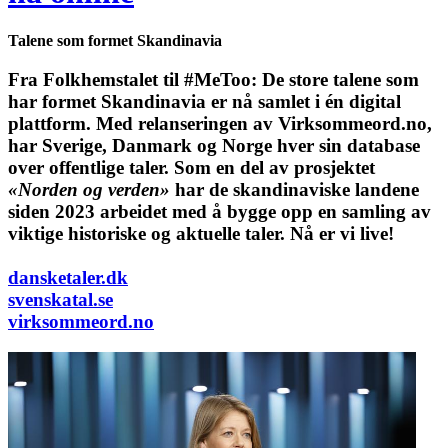
Talene som formet Skandinavia
Fra Folkhemstalet til #MeToo: De store talene som
har formet Skandinavia er nå samlet i én digital
plattform.
Med relanseringen av Virksommeord.no,
har Sverige, Danmark og Norge hver sin database
over offentlige taler. Som en del av prosjektet
«Norden og verden»
har de skandinaviske landene
siden 2023 arbeidet med å bygge opp en samling av
viktige historiske og aktuelle taler. Nå er vi live!
dansketaler.dk
svenskatal.se
virksommeord.no