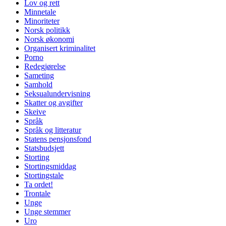
Lov og rett
Minnetale
Minoriteter
Norsk politikk
Norsk økonomi
Organisert kriminalitet
Porno
Redegjørelse
Sameting
Samhold
Seksualundervisning
Skatter og avgifter
Skeive
Språk
Språk og litteratur
Statens pensjonsfond
Statsbudsjett
Storting
Stortingsmiddag
Stortingstale
Ta ordet!
Trontale
Unge
Unge stemmer
Uro